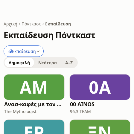
Αρχική
Πόντκαστ
Εκπαίδευση
Εκπαίδευση Πόντκαστ
Εκπαίδευση
Δημοφιλή
Νεότερα
A–Z
ΑΜ
0A
Ανασ-καφές με τον Κων/νο Λουκόπουλο
00 AINOS
The Mythologist
96,3 TEAM
EP
ΞΝ