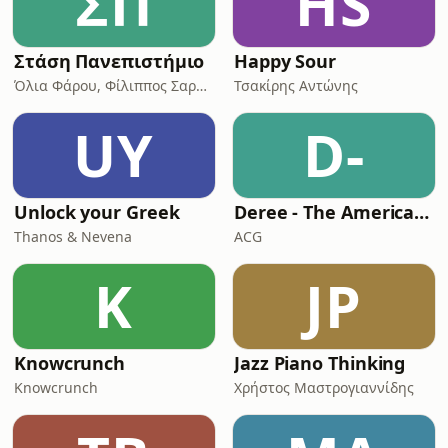
ΣΠ
HS
Στάση Πανεπιστήμιο
Happy Sour
Όλια Φάρου, Φίλιππος Σαράκης
Τσακίρης Αντώνης
UY
D-
Unlock your Greek
Deree - The American College of Greece, Podcasts
Thanos & Nevena
ACG
K
JP
Knowcrunch
Jazz Piano Thinking
Knowcrunch
Χρήστος Μαστρογιαννίδης