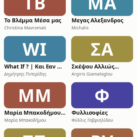
ΤΒ
ΜΑ
Το Βλέμμα Μέσα μας
Μεγας Αλεξανδρος
Christina Mavromati
Michalis
WI
ΣΑ
What If ? | Και Εαν Πετύχει;
Σκέψου Αλλιώς...
Δημήτρης Πιπερίδης
Argiris Giamaloglou
ΜΜ
Φ
Μαρία Μπακοδήμου Podcast
Φυλλισοφίες
Μαρία Μπακοδήμου
Φύλλις Γαβριηλίδου