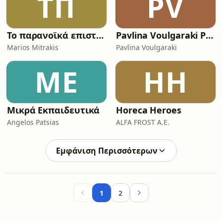
ΤΠ
PV
Το παρανοϊκά επιστημονικό podcast
Pavlina Voulgaraki Podcast
Marios Mitrakis
Pavlina Voulgaraki
ΜΕ
HH
Μικρά Εκπαιδευτικά
Horeca Heroes
Angelos Patsias
ALFA FROST A.E.
Εμφάνιση Περισσότερων
1
2