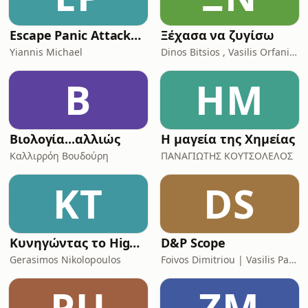
Escape Panic Attacks Podcast
Ξέχασα να ζυγίσω
Yiannis Michael
Dinos Bitsios , Vasilis Orfanidis
Β
ΗΜ
Βιολογία...αλλιώς
Η μαγεία της Χημείας
Καλλιρρόη Βουδούρη
ΠΑΝΑΓΙΩΤΗΣ ΚΟΥΤΣΟΛΕΛΟΣ
ΚΤ
DS
Κυνηγώντας το High Score
D&P Scope
Gerasimos Nikolopoulos
Foivos Dimitriou | Vasilis Papoutsis
PU
ΖΜ