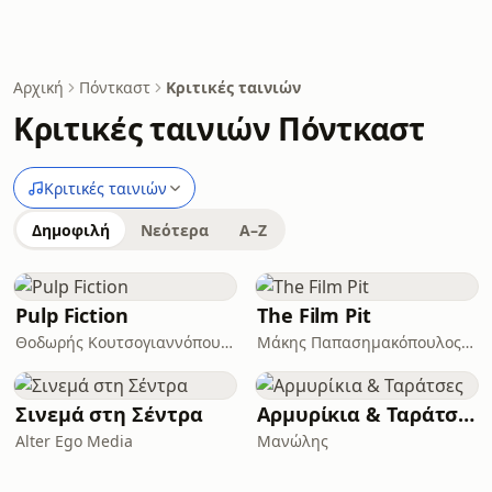
Αρχική
Πόντκαστ
Κριτικές ταινιών
Κριτικές ταινιών Πόντκαστ
Κριτικές ταινιών
Δημοφιλή
Νεότερα
A–Z
Pulp Fiction
The Film Pit
Θοδωρής Κουτσογιαννόπουλος
Μάκης Παπασημακόπουλος, Αχιλλέας Χαρμπίλας, Στέλιος Καρακάσης
Σινεμά στη Σέντρα
Αρμυρίκια & Ταράτσες
Alter Ego Media
Μανώλης