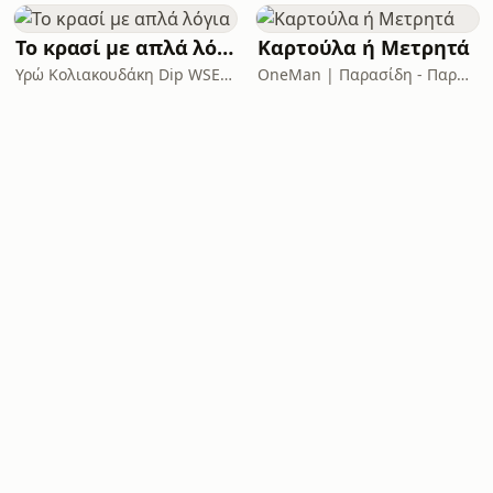
Το κρασί με απλά λόγια
Καρτούλα ή Μετρητά
Υρώ Κολιακουδάκη Dip WSET και Παναγιώτης Ορφανίδης
OneMan | Παρασίδη - Παρασκευούδη