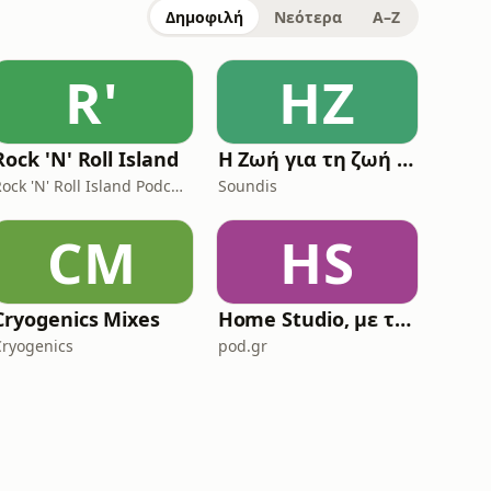
Δημοφιλή
Νεότερα
A–Z
R'
ΗΖ
Rock 'N' Roll Island
Η Ζωή για τη ζωή σας
Rock 'N' Roll Island Podcast
Soundis
CM
HS
Cryogenics Mixes
Home Studio, με τον Δημήτρη Μπάρμπα
Cryogenics
pod.gr