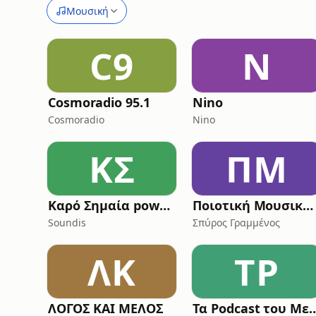
Μουσική
C9
N
Cosmoradio 95.1
Nino
Cosmoradio
Nino
ΚΣ
ΠΜ
Καρό Σημαία powered by Allwyn
Ποιοτική Μουσική σε κακή Ποιότητα
Soundis
Σπύρος Γραμμένος
ΛΚ
ΤP
ΛΟΓΟΣ ΚΑΙ ΜΕΛΟΣ
Τα Podcast του Μελ