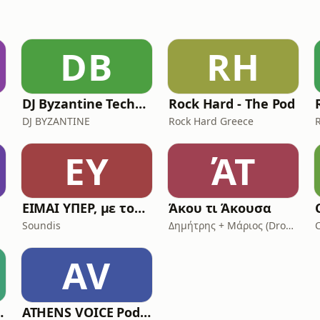
DB
RH
DJ Byzantine Techno Podcast
Rock Hard - The Pod
DJ BYZANTINE
Rock Hard Greece
ΕΥ
ΆΤ
ΕΙΜΑΙ ΥΠΕΡ, με τον Αριστοτέλη Ρήγα
Άκου τι Άκουσα
Soundis
Δημήτρης + Μάριος (Dropmind)
AV
ωδία 99.2
ATHENS VOICE Podcast