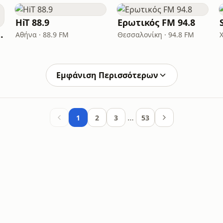
HiT 88.9
Ερωτικός FM 94.8
ion Laikos
Αθήνα · 88.9 FM
Θεσσαλονίκη · 94.8 FM
Εμφάνιση Περισσότερων
…
1
2
3
53