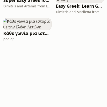
Super Easy Greek for Beginners: Listen to comprehensible Greek | Ελληνικά για αρχαρίους
Easy Greek: Learn Greek with authentic conversations | Μάθετε ελληνικά με αυθεντικούς διαλόγ
Dimitris and Artemis from Easy Greek
Dimitris and Marilena from Easy Greek
Κάθε γωνία μια ιστορία, με την Ελένη Λετώνη
pod.gr