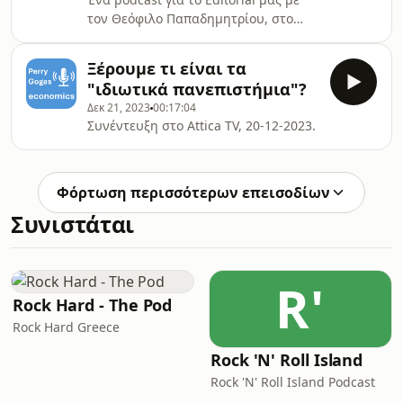
Ειδικούς&quot;
τον Θεόφιλο Παπαδημητρίου, στο
Special Issue μας με θέμα Machine
Learning in Economics and Finance,
Ξέρουμε τι είναι τα
στο περιοδικό Computational
"ιδιωτικά πανεπιστήμια"?
Economics.
Δεκ 21, 2023
00:17:04
https://link.springer.com/article/10.1007/s10614-
Συνέντευξη στο Attica TV, 20-12-2023.
021-10094-w
Φόρτωση περισσότερων επεισοδίων
Συνιστάται
R'
Rock Hard - The Pod
Rock Hard Greece
Rock 'N' Roll Island
Rock 'N' Roll Island Podcast