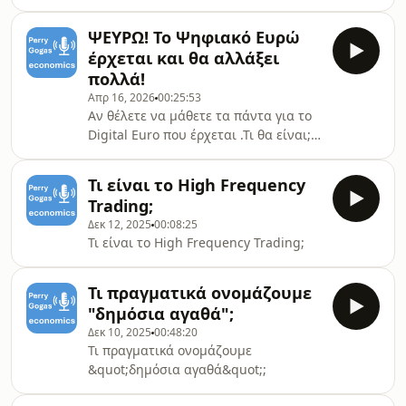
κάνει η κυβέρνηση
ΨΕΥΡΩ! Το Ψηφιακό Ευρώ
έρχεται και θα αλλάξει
πολλά!
Απρ 16, 2026
00:25:53
Αν θέλετε να μάθετε τα πάντα για το
Digital Euro που έρχεται .Τι θα είναι;
Πώς θα λειτουργεί; Ποιες είναι οι
πολύ μεγάλες αλλαγές που θα φέρει;
Τι είναι το High Frequency
Ποιες οι ομοιότητες και διαφορές με
Trading;
μετρητά, κάρτες και κινητά.
Δεκ 12, 2025
00:08:25
Τι είναι το High Frequency Trading;
Τι πραγματικά ονομάζουμε
"δημόσια αγαθά";
Δεκ 10, 2025
00:48:20
Τι πραγματικά ονομάζουμε
&quot;δημόσια αγαθά&quot;;