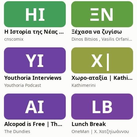
ΗΙ
ΞΝ
Η Ιστορία της Νέας Ρώμης
Ξέχασα να ζυγίσω
cnscomix
Dinos Bitsios , Vasilis Orfanidis
YI
Χ|
Youthoria Interviews
Χωρο-αταξία | Kathimerini
Youthoria Podcast
Kathimerini
AI
LB
Alcopod is Free | The (Greek) Eurovision Podcast
Lunch Break
The Dundies
OneMan | X. Χατζηϊωάννου