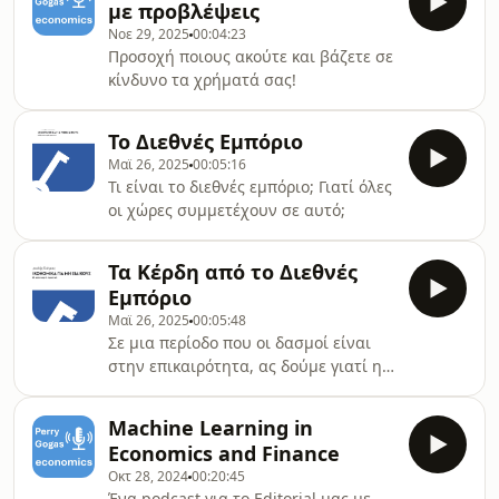
με προβλέψεις
Νοε 29, 2025
00:04:23
Προσοχή ποιους ακούτε και βάζετε σε
κίνδυνο τα χρήματά σας!
Το Διεθνές Εμπόριο
Μαϊ 26, 2025
00:05:16
Τι είναι το διεθνές εμπόριο; Γιατί όλες
οι χώρες συμμετέχουν σε αυτό;
Τα Κέρδη από το Διεθνές
Εμπόριο
Μαϊ 26, 2025
00:05:48
Σε μια περίοδο που οι δασμοί είναι
στην επικαιρότητα, ας δούμε γιατί η
φυσική τάση κάθε οικονομίας είναι
να συμμετέχει στο διεθνές εμπόριο
Machine Learning in
μέσα από εισαγωγές και εξαγωγές.Ένα
Economics and Finance
κεφάλαιο από το best seller βιβλίο
Οκτ 28, 2024
00:20:45
μου &quot;Οικονομικά για μη
Ένα podcast για το Editorial μας με