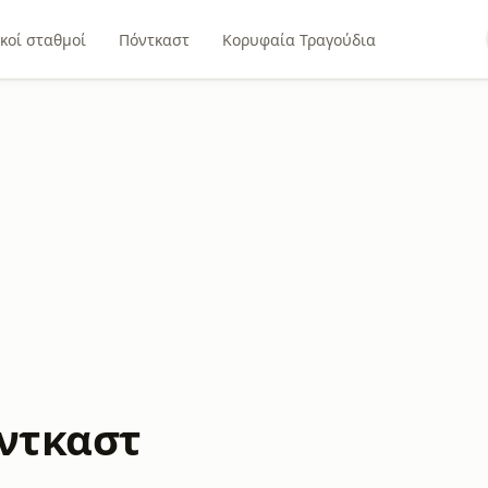
κοί σταθμοί
Πόντκαστ
Κορυφαία Τραγούδια
όντκαστ