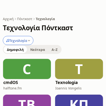
Αρχική
Πόντκαστ
Τεχνολογία
Τεχνολογία Πόντκαστ
Τεχνολογία
Δημοφιλή
Νεότερα
A–Z
C
T
cmdOS
Texnologia
halftone.fm
Ioannis Vongelis
TB
ΚΠ