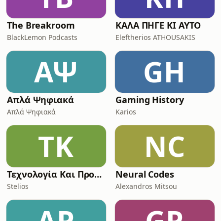
The Breakroom
ΚΑΛΑ ΠΗΓΕ ΚΙ ΑΥΤΟ
BlackLemon Podcasts
Eleftherios ATHOUSAKIS
ΑΨ
GH
Απλά Ψηφιακά
Gaming History
Απλά Ψηφιακά
Karios
ΤΚ
NC
Τεχνολογία Και Προσβασιμότητα
Neural Codes
Stelios
Alexandros Mitsou
AP
GP