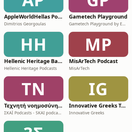
AppleWorldHellas Podcast
Gametech Playground
Dimitrios Georgoulas
Gametech Playground by Enternity.gr
HH
MP
Hellenic Heritage Backstage Access
MisArTech Podcast
Hellenic Heritage Podcasts
MisArTech
ΤΝ
IG
Τεχνητή νοημοσύνη: Καταλύτης για τις επόμενες γενιές
Innovative Greeks Talks
ΣΚΑΪ Podcasts - SKAI podcasts
Innovative Greeks