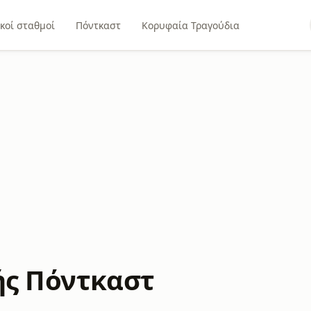
κοί σταθμοί
Πόντκαστ
Κορυφαία Τραγούδια
ής Πόντκαστ