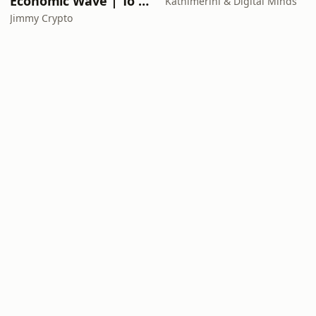
Economic Wave | Το κύμα της οικονομίας by Jimmy Crypto
Kathimerini & Digital Minds
Jimmy Crypto