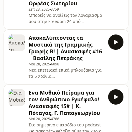
Ορφέας Σωτηρίου
πρόβλημα με τα Γλυπτά του
Σεπ 23, 2025
3759
Παρθενώνα; Τι συμβαίνει στη Λιβύη
Μπορείς να ανοίξεις τον λογαριασμό
που θα έπρεπε να μας ενδιαφέρει ως
σου στην Freedom 24 από
έλληνικό κράτος; Ο Ορφέας-
εδώ:https://freedom24.club/TheMythologist.**Απα
Κωνσταντίνος Σωτηρίου είναι
προειδοποίηση**: Όλα τα επενδυτικά
ανώτερος δημόσιος υπάλληλος με
Αποκαλύπτοντας τα
προϊόντα ενέχουν ρίσκο. Πριν προβείς
εικοσαετή
Μυστικά της Γραμμικής
σε οποιαδήποτε τοποθέτηση
Γραφής Β! | Ανασκαφές #16
χρημάτων, διάβασε προσεκτικά τους
| Βασίλης Πετράκης
όρους και τις προϋποθέσεις και
Μαϊ 28, 2025
6098
βεβαιώσου ότι κατανοείς πλήρως
Νέα επετειακά επικά μπλουζάκια για
τους χρηματοπιστωτικούς κινδύνους.
τα 5 Χρόνια
Οι παρελθούσες αποδόσεις δεν
Mythologist!https://tinyurl.com/uy2m3pbkhttps://ti
αποτελούν εγγύηση για μελλον
---------------------------------------------------
Ενα Μυθικό Πείραμα για
---------------------------------------------------
τον Ανθρώπινο Εγκέφαλο! |
-------------Στο νέο επεισόδιο του
Ανασκαφές 15# | Κ.
podcast «Ανασκαφές» συνομιλούμε
Πόταγας, Γ. Παπαγεωργίου
με τον κύριο Βασίλη Πετράκη για τη
Μαϊ 20, 2025
4766
Γραμμική Γραφή Β, την
Στο σημερινό επεισόδιο του podcast
αποκρυπτογράφηση, τα μυστικά και
«Ανασκαφές» φιλοξενούμε τον κύριο
τις πληροφορίες της, για