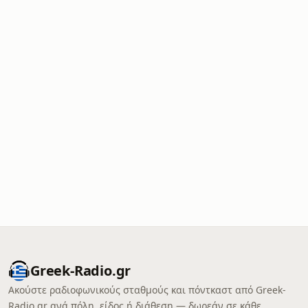
Greek-Radio.gr
Ακούστε ραδιοφωνικούς σταθμούς και πόντκαστ από Greek-
Radio.gr ανά πόλη, είδος ή διάθεση — δωρεάν σε κάθε