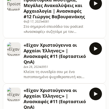
των Ανακτόρων στην Ανατολική
Μεγάλες Ανακαλύψεις και
Μεσόγειο και οι διεργασίες που
Αρχαιολογία | Ανασκαφές
παρατηρούνται κατά την Ύστερη
#12 Γιώργος Βαβουρανάκης
Εποχή του Χαλκού στην περιοχή!«Ο
Φεβ 17, 2025
4081
Κωνσταντίνος Κοπανιάς είναι
Στο σημερινό επεισόδιο του podcast
πτυχιούχος Αρχαιολογίας του
«Ανασκαφές» συζητάμε με τον
Τμήματος Ιστορίας και Αρχαιολογίας
Καθηγητή Προϊστορικής Αρχαιολογίας
του Εθνικού και Καποδιστριακού
του ΕΚΠΑ, Γιώργο Βαβουρανάκη, για
Πανεπιστημίου Αθηνών
«Είχαν Χριστούγεννα οι
την Ελληνική Προϊστορία, τις μεγάλες
Αρχαίοι Έλληνες;» |
ανακαλύψεις, τα άλυτα μυστήρια και
Ανασκαφές #11 (Εορταστικό
την επιστήμη της Αρχαιολογίας!--------
QnA)
---------------------------------------------------
Δεκ 28, 2024
3951
---------------------------------------------------
Κλείσε τη συνεδρία σου με ένα
---------Ο Γιώργος Βαβουρανάκης
πιστοποιημένο ψυχοθεραπευτή και
σπούδασε αρχαιολογία και
χρησιμοποίησε τον κωδικό
themythologist15 για 15%
«Είχαν Χριστούγεννα οι
χαμηλότερη τιμή μέσα από το app
Αρχαίοι Έλληνες;» |
της Hiwell: https://hiwell.app/the-
Ανασκαφές #11 (Εορταστικό
mythologist1----------------------------------
QnA)
---------------------------------------------------