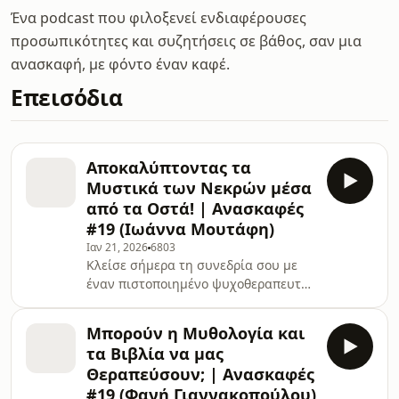
Ένα podcast που φιλοξενεί ενδιαφέρουσες
προσωπικότητες και συζητήσεις σε βάθος, σαν μια
ανασκαφή, με φόντο έναν καφέ.
Επεισόδια
Αποκαλύπτοντας τα
Μυστικά των Νεκρών μέσα
από τα Οστά! | Ανασκαφές
#19 (Ιωάννα Μουτάφη)
Ιαν 21, 2026
6803
Κλείσε σήμερα τη συνεδρία σου με
έναν πιστοποιημένο ψυχοθεραπευτή
μέσα από το Hiwell App.
Χρησιμοποίησε τον κωδικό
Μπορούν η Μυθολογία και
anaskafes25 για -25€ για την πρώτη
τα Βιβλία να μας
συνεδρία ή το πρώτο πακέτο
Θεραπεύσουν; | Ανασκαφές
συνεδριών: https://hiwell.app/anaskafess-
#19 (Φανή Γιαννακοπούλου)
---------------------------------------------------