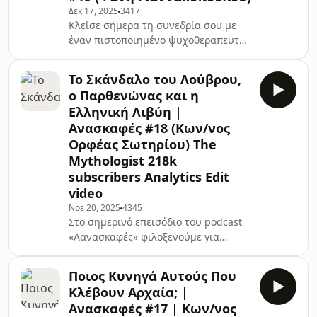
Δεκ 17, 2025
3417
---------------------------------------------------
Κλείσε σήμερα τη συνεδρία σου με
------------------Η Δρ. Ιωάννα Μουταφή,
έναν πιστοποιημένο ψυχοθεραπευτή
είναι βιοαρχαιολόγος με ειδίκευση
μέσα από το Hiwell App.
στην α
Χρησιμοποίησε τον
Το Σκάνδαλο του Λούβρου,
κωδικόanaskafes25 για -25€
ο Παρθενώνας και η
έκπτωση: https://hiwell.app/anaskafes-
Ελληνική Λιβύη |
---------------------------------------------------
Ανασκαφές #18 (Κων/νος
---------------------------------------------------
Ορφέας Σωτηρίου) The
------------------bibliomuses:
https://tinyurl.com/24xwhabvΗ Φανή
Mythologist 218k
Γιαννακοπούλου είναι Υποψήφια
subscribers Analytics Edit
Διδάκτωρ του Τμήματος Αρχειον
video
Νοε 20, 2025
4345
Στο σημερινό επεισόδιο του podcast
«Αανασκαφές» φιλοξενούμε για
δεύτερη φορά τον Ορφέα-
Κωνσταντίνο Σωτηρίου, για να
Ποιος Κυνηγά Αυτούς Που
εμβαθύνουμε στο φαινόμενο της
Κλέβουν Αρχαία; |
αρχαιοκαπηλίας! Τι έγινε με τη
Ανασκαφές #17 | Κων/νος
ληστεία στο Λούβρο; Ποιο είναι το