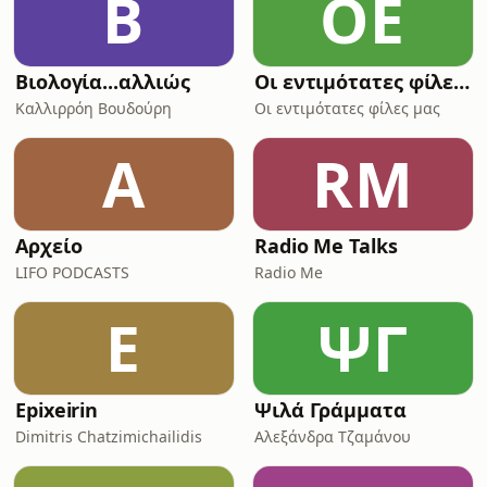
Β
ΟΕ
της ίδιας Σχολής. Επίσης, είναι μέλος
ΣΕΠ στο Ελληνικό Ανοικτό
Πανεπιστήμιο. Έχει διδάξ
Βιολογία...αλλιώς
Οι εντιμότατες φίλες μας
Καλλιρρόη Βουδούρη
Οι εντιμότατες φίλες μας
Α
RM
Αρχείο
Radio Me Talks
LIFO PODCASTS
Radio Me
E
ΨΓ
Epixeirin
Ψιλά Γράμματα
Dimitris Chatzimichailidis
Αλεξάνδρα Τζαμάνου