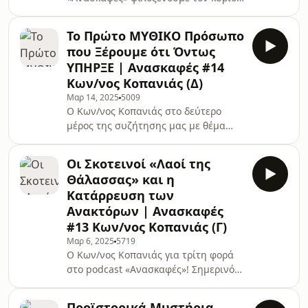
Πόταγα και τον κύριο Παπαγεωργίου
και συζητάμε για τα ερωτήματα και
Το Πρώτο ΜΥΘΙΚΟ Πρόσωπο
τις πληροφορίες που αντλούμε για
που Ξέρουμε ότι Όντως
τον ανθρώπινο εγκέφαλο μέσα από
ΥΠΗΡΞΕ | Ανασκαφές #14
την Ελληνική Μυθολογία!Ο
Κων/νος Κοπανιάς (Δ)
Κωνσταντίνος Πόταγας είναι
Μαρ 14, 2025
5009
Καθηγητής Νευρολογίας και
Ο Κων/νος Κοπανιάς στο δεύτερο
Νευροψυχολογίας στην Ιατρική
μέρος της συζήτησης μας με θέμα
Σχολή του Πανεπιστημίου Αθηνών,
τους «Λαούς της Θάλασσας», τους
όπου διδάσκει Νευρολογία στους
Φιλισταίους και το πρώτο μυθικό
φοιτητές της Ιατρικής και συ
Οι Σκοτεινοί «Λαοί της
πρόσωπο που ξέρουμε ότι υπήρξε!«Ο
Θάλασσας» και η
Κωνσταντίνος Κοπανιάς είναι
Κατάρρευση των
πτυχιούχος Αρχαιολογίας του
Ανακτόρων | Ανασκαφές
Τμήματος Ιστορίας και Αρχαιολογίας
#13 Κων/νος Κοπανιάς (Γ)
του Εθνικού και Καποδιστριακού
Πανεπιστημίου Αθηνών (1992-96).
Μαρ 6, 2025
5719
Ο Κων/νος Κοπανιάς για τρίτη φορά
Έλαβε το μεταπτυχιακό του δίπλωμα
στο podcast «Ανασκαφές»! Σημερινό
στο Paris-Lodron Πανεπιστήμιο του
θέμα συζήτησης, οι μυστηριώδεις
Salzburg (1997) κ
«Λαοί της Θάλασσας», η Κατάρρευση
Προϊστορικά Μυστήρια,