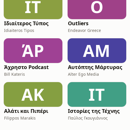
ΙΤ
O
Ιδιαίτερος Τύπος
Outliers
Idiaiteros Tipos
Endeavor Greece
ΆP
ΑΜ
Άχρηστο Podcast
Αυτόπτης Μάρτυρας
Bill Kateris
Alter Ego Media
ΑΚ
ΙΤ
Αλάτι και Πιπέρι
Ιστορίες της Τέχνης
Filippos Marakis
Παύλος Γκουγιάννος