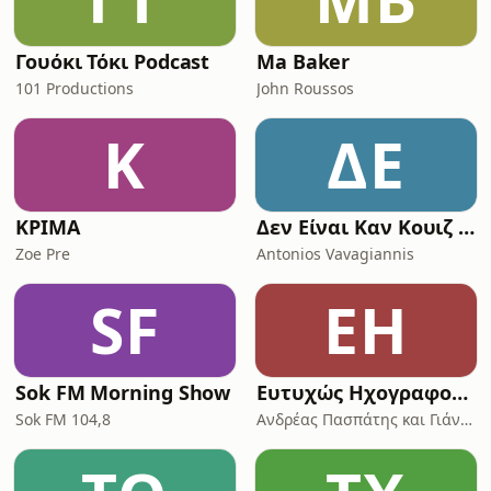
Γουόκι Τόκι Podcast
Ma Baker
101 Productions
John Roussos
Κ
ΔΕ
ΚΡΙΜΑ
Δεν Είναι Καν Κουιζ - Ένα Κουραφέλκυθρο Podcast
Zoe Pre
Antonios Vavagiannis
SF
ΕΗ
Sok FM Morning Show
Ευτυχώς Ηχογραφούσα
Sok FM 104,8
Ανδρέας Πασπάτης και Γιάννης LegitGamingGR