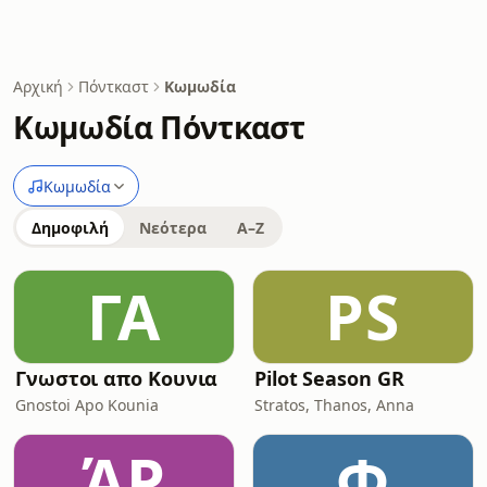
Αρχική
Πόντκαστ
Κωμωδία
Κωμωδία Πόντκαστ
Κωμωδία
Δημοφιλή
Νεότερα
A–Z
ΓΑ
PS
Γνωστοι απο Κουνια
Pilot Season GR
Gnostoi Apo Kounia
Stratos, Thanos, Anna
ΆP
Φ