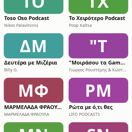
TO
ΤX
Toso Oso Podcast
Το Xειρότερο Podcast
Nikos Palavitsinis
Poop Kaltsa
ΔΜ
"Τ
Δευτέρα με Μιζέρια
"Μοιράσου τα Games σου" by Press2Join
Billy G.
Γιώργος Ρουστέμης & Κώστας Σακελλαρίου
ΜΦ
ΡΜ
ΜΑΡΜΕΛΑΔΑ ΦΡΑΟΥΛΑ
Ρώτα με ό,τι θες
ΜΑΡΜΕΛΑΔΑ ΦΡΑΟΥΛΑ
LIFO PODCASTS