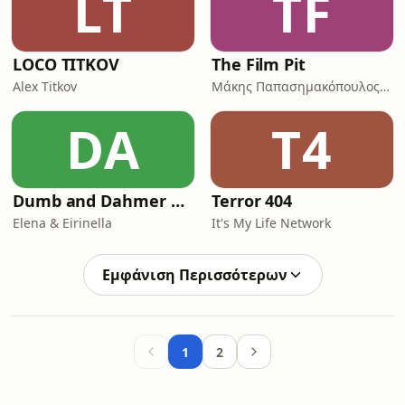
LT
TF
LOCO TITKOV
The Film Pit
Alex Titkov
Μάκης Παπασημακόπουλος, Αχιλλέας Χαρμπίλας, Στέλιος Καρακάσης
DA
T4
Dumb and Dahmer Podcast
Terror 404
Elena & Eirinella
It's My Life Network
Εμφάνιση Περισσότερων
1
2