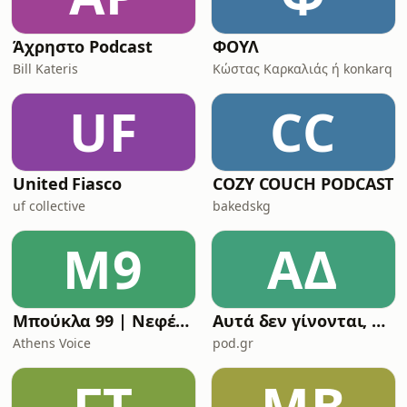
Άχρηστο Podcast
ΦΟΥΛ
Bill Kateris
Κώστας Καρκαλιάς ή konkarq
UF
CC
United Fiasco
COZY COUCH PODCAST
uf collective
bakedskg
Μ9
ΑΔ
Μπούκλα 99 | Νεφέλη Μεγκ
Αυτά δεν γίνονται, με τον Γιάννη Κορδώνη
Athens Voice
pod.gr
ΓΤ
MB