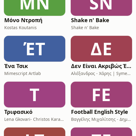
ΜΝ
SN
Μόνο Ντροπή
Shake n' Bake
Kostas Koutanis
Shake n' Bake
ΈΤ
ΔΕ
Ένα Τσικ
Δεν Είναι Ακριβώς Έτσι
Mimescript Artlab
Αλέξανδρος - Χάρης | Symeo Sound Lab
Τ
FE
Τριφασικό
Football English Style
Lena Gkovari- Christos Karabelas
Βαγγέλης Μιχαλίτσης - Δημήτρης Καρύδης