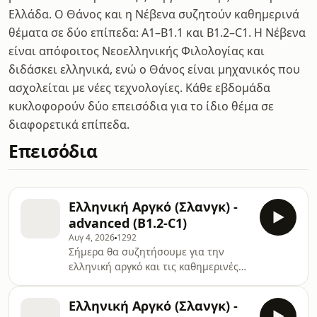
Ελλάδα. Ο Θάνος και η Νέβενα συζητούν καθημερινά
θέματα σε δύο επίπεδα: A1–B1.1 και B1.2–C1. Η Νέβενα
είναι απόφοιτος Νεοελληνικής Φιλολογίας και
διδάσκει ελληνικά, ενώ ο Θάνος είναι μηχανικός που
ασχολείται με νέες τεχνολογίες. Κάθε εβδομάδα
κυκλοφορούν δύο επεισόδια για το ίδιο θέμα σε
διαφορετικά επίπεδα.
Επεισόδια
Ελληνική Αργκό (Σλανγκ) -
advanced (B1.2-C1)
Αυγ 4, 2026
1292
Σήμερα θα συζητήσουμε για την
ελληνική αργκό και τις καθημερινές
της εκφράσεις. Εξηγούμε πώς
χαιρετάμε ανεπίσημα τους φίλους
Ελληνική Αργκό (Σλανγκ) -
μας λέγοντας «τι λέει» και αναλύουμε