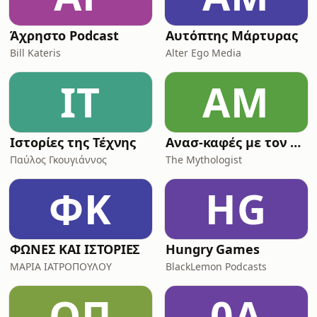
Άχρηστο Podcast
Αυτόπτης Μάρτυρας
Bill Kateris
Alter Ego Media
ΙΤ
ΑΜ
Ιστορίες της Τέχνης
Ανασ-καφές με τον Κων/νο Λουκόπουλο
Παύλος Γκουγιάννος
The Mythologist
ΦK
HG
ΦΩΝΕΣ KAI ΙΣΤΟΡΙΕΣ
Hungry Games
ΜΑΡΙΑ ΙΑΤΡΟΠΟΥΛΟΥ
BlackLemon Podcasts
ΟΠ
0A