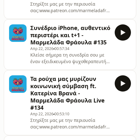
Στηρίξτε μας με την περιουσία
Χάρης
σας:www.patreon.com/marmeladafraoulaΣτείλτε
Νταρζάνοςwww.instagram.com/xarisntr/
μας το fanart ή το μήνυμά σας
Στέλιος
εδώ:marmeladafraoulapodcast@gmail.comwww.ins
Ανατολίτηςwww.instagram.com/st.anatolitis/
Συνέδριο iPhone, αυθεντικό
Χάρης
Αυτό είναι ένα podcast.Μπορείτε
περιστέρι και t+1 -
Νταρζάνοςwww.instagram.com/xarisntr/
Μαρμελάδα Φράουλα #135
Στέλιος
Απρ 22, 2026
00:57:34
Ανατολίτηςwww.instagram.com/st.anatolitis/
Κλείσε σήμερα τη συνεδρία σου με
Αυτό είναι ένα podcast.Μπορείτε να
έναν εξειδικευμένο ψυχοθεραπευτή
το πάρετε μαζί σας σε οποιαδήποτε
μέσα από την πλατφόρμα Hiwell. Με
από τις παρακάτω
τον κωδικό MARMELADA25 έχεις 25%
πλατφόρμες:Spotify:https://open.spotify.com/sh
Τα ρούχα μας μυρίζουν
έκπτωση για την πρώτη σου αγορά
κοινωνική σύμβαση ft.
(είτε αυτή πρόκειται για μεμονωμένη
Κατερίνα Βρανά -
συνεδρία είτε για πακέτο συνεδριών).
Μαρμελάδα Φράουλα Live
Η έκπτωση ισχύει για νέους
#134
χρήστες.https://hiwell.app/marmeladafraoulaa-
Στηρίξτε μας με την περιουσία
Απρ 22, 2026
00:53:10
Στηρίξτε μας με την περιουσία
σας:www.patreon.com/marmeladafraoulaΣτείλτε
σας:www.patreon.com/marmeladafraoulaΣτείλτε
μας το fanart ή
μας το fanart ή το μήνυμά σας
εδώ:marmeladafraoulapodcast@gmail.comwww.ins