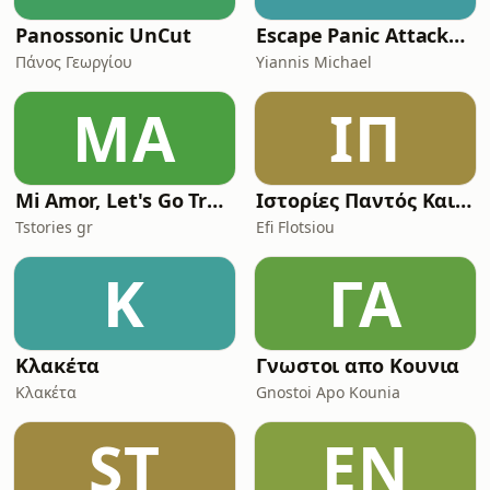
Panossonic UnCut
Escape Panic Attacks Podcast
Πάνος Γεωργίου
Yiannis Michael
MA
ΙΠ
Mi Amor, Let's Go Travel
Ιστορίες Παντός Καιρού
Tstories gr
Efi Flotsiou
Κ
ΓΑ
Κλακέτα
Γνωστοι απο Κουνια
Κλακέτα
Gnostoi Apo Kounia
ST
EΝ