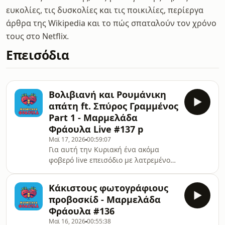
ευκολίες, τις δυσκολίες και τις ποικιλίες, περίεργα
άρθρα της Wikipedia και το πώς σπαταλούν τον χρόνο
τους στο Netflix.
Επεισόδια
Βολιβιανή και Ρουμάνικη
απάτη ft. Σπύρος Γραμμένος
Part 1 - Μαρμελάδα
Φράουλα Live #137 p
Μαϊ 17, 2026
00:59:07
Για αυτή την Κυριακή ένα ακόμα
φοβερό live επεισόδιο με λατρεμένο
Σπύρο Γραμμένο και καμένες
κάμερες.Στηρίξτε μας με την
Κάκιστους φωτογράφιους
περιουσία
προβοσκίδ - Μαρμελάδα
σας:www.patreon.com/marmeladafraoulaΣτείλτε
Φράουλα #136
μας το fanart ή το μήνυμά σας
Μαϊ 16, 2026
00:55:38
εδώ:marmeladafraoulapodcast@gmail.comwww.ins