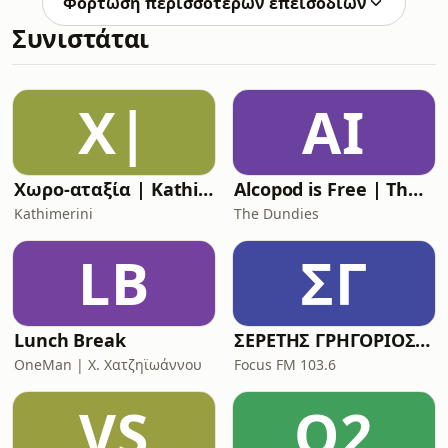
μοίρα το έφερε να μένουν απέναντι.
Φόρτωση περισσότερων επεισοδίων
τοξικότητα και μοιράζεται αυτή την
Εκείνη χωρισμένη, εκείνος παντ
Συνιστάται
εμπειρία της με τη Μαρία. Στο
δεύτερο γράμμα, ένας ανεκπλήρωτος
έρωτας οδήγησε σε ένα βιβλίο γεμάτο
επιστολές και ποιήματα. Ένα
Χ|
AI
φευγαλέο “γεια” σε ένα gay bar, μια
υποτυπώδης επικοινωνία μέσω
κοινωνικών
Χωρο-αταξία | Kathimerini
Alcopod is Free | The (Greek) Eurovision Podcast
Kathimerini
The Dundies
LB
ΣΓ
Lunch Break
ΣΕΡΕΤΗΣ ΓΡΗΓΟΡΙΟΣ - ΚΟΝΤΡΑ ΣΤΟ ΣΥΣΤΗΜΑ
OneMan | X. Χατζηϊωάννου
Focus FM 103.6
VS
O2