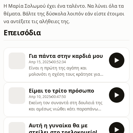
Η Μαρία Σολωμού έχει ένα ταλέντο. Να λύνει όλα τα
θέματα. Βάλτε της δύσκολα λοιπόν εάν είστε έτοιμοι
να αντέξετε τις αλήθειες της.
Επεισόδια
Για πάντα στην καρδιά μου
Απρ 15, 2025
00:52:34
Είναι η πρώτη της αγάπη και
μολονότι η σχέση τους κράτησε για
λίγο, εκείνος έμεινε για πάντα στην
καρδιά της. Τα χρόνια περνάνε, εκείνη
Είμαι το τρίτο πρόσωπο
γνωρίζει κάποιο άλλο αγόρι, αλλά ένα
Απρ 10, 2025
00:47:50
τραγικό γεγονός αφήνει ανεξίτηλο
Εκείνη τον συναντά στη δουλειά της
σημάδι στην καρδιά της για τον
και αμέσως νιώθει κάτι παραπάνω
πρώτο της έρωτα. Στο δεύτερο
από τυπικά συναδελφικά
γράμμα, η Λου είναι 45 χρόνων
συναισθήματα. Εκείνος βρίσκεται σε
χωρισμένη με τέσσερα παιδιά. Στη
Αυτή η γυναίκα θα με
μακροχρόνια σχέση, και μάλιστα με
ζωή της θα έρθει ο Χ., παντρεμένος με
στείλει στο τρελοκομείο!