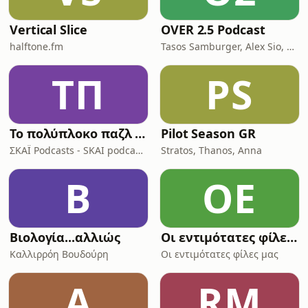
Vertical Slice
OVER 2.5 Podcast
halftone.fm
Tasos Samburger, Alex Sio, Monkey Bros
ΤΠ
PS
Το πολύπλοκο παζλ της Ινδοευρωπαϊκής γλώσσας
Pilot Season GR
ΣΚΑΪ Podcasts - SKAI podcasts
Stratos, Thanos, Anna
Β
ΟΕ
Βιολογία...αλλιώς
Οι εντιμότατες φίλες μας
Καλλιρρόη Βουδούρη
Οι εντιμότατες φίλες μας
Α
RM