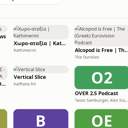
ews
Χωρο-αταξία | Kathimerini
Alcopod is Free | The (Greek) Eurovis
Kathimerini
The Dundies
O2
Vertical Slice
ΣΕΡΕΤΗΣ ΓΡΗΓΟΡΙΟΣ - ΚΟΝΤΡΑ ΣΤΟ ΣΥΣΤΗΜΑ
halftone.fm
OVER 2.5 Podcast
Tasos Samburger, Alex Si
Β
ΟΕ