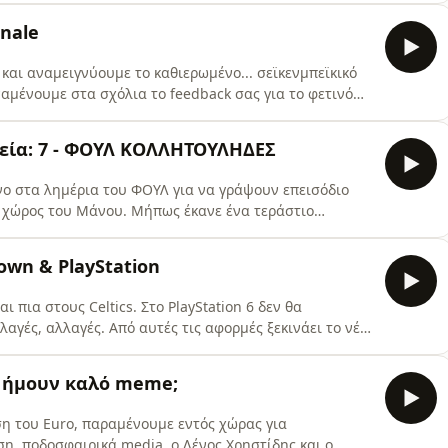
inale
 και αναμειγνύουμε το καθιερωμένο... σεϊκενμπεϊκικό
ναμένουμε στα σχόλια το feedback σας για το φετινό
ejandro.Προτάσεις της εβδομάδας:Βιβλίο: Οι αόρατες
ς)Μεζεδοπωλείο: Αποδιοπομπαίος Τράγος, Ίλιον (Μάνος)
κεία: 7 - ΦΟΥΛ ΚΟΛΛΗΤΟΥΛΗΔΕΣ
άνο στα λημέρια του ΦΟΥΛ για να γράψουν επεισόδιο
ς χώρος του Μάνου. Μήπως έκανε ένα τεράστιο
#manosΜία παραγωγή του Shake n&#39; Bake.
rown & PlayStation
ι πια στους Celtics. Στο PlayStation 6 δεν θα
λαγές, αλλαγές. Από αυτές τις αφορμές ξεκινάει το νέο
ι... τελείως. Στα διάσημα λόγια του Χιντέο Κοτζίμα,
 ο Καρκ.Προτάσεις της εβδομάδας:Βιβλίο: Paper Girl,
ή, ήμουν καλό meme;
ση του Euro, παραμένουμε εντός χώρας για
ηση, ποδοσφαιρικά media, ο Λένος Χρηστίδης και ο