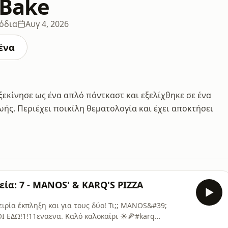
 Bake
όδια
Αυγ 4, 2026
ένα
 ξεκίνησε ως ένα απλό πόντκαστ και εξελίχθηκε σε ένα
ς. Περιέχει ποικίλη θεματολογία και έχει αποκτήσει
εία: 7 - MANOS' & KARQ'S PIZZA
ρία έκπληξη και για τους δύο! Τι;; MANOS&#39;
Ι ΕΔΩ!1!11εναενα. Καλό καλοκαίρι ☀️🍕#karq
ke.