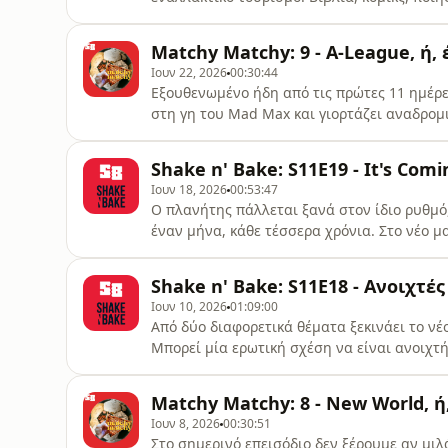
Σάββας Κωφίδης. Ακόμα, ανεβαίνουμε στα π
σπουδαία ομάδα της γης της πεντατονίας μ
Matchy Matchy: 9 - A-League, ή, 
και χαιρόμαστε με ελληνοπρεπές παγωτό, π
Ιουν 22, 2026
00:30:44
Εξουθενωμένο ήδη από τις πρώτες 11 ημέρες
στη γη του Mad Max και γιορτάζει αναδρομι
Αυστραλέζικο πρωτάθλημα. Ακόμα: Τιμά τη
καλαμάκια μαριναρισμένα με κρέμα λιαστή
Shake n' Bake: S11E19 - It's Co
εικονογραφημένο κόσμο του Shaun Tan, δοκ
Ιουν 18, 2026
00:53:47
Ο πλανήτης πάλλεται ξανά στον ίδιο ρυθμό,
έναν μήνα, κάθε τέσσερα χρόνια. Στο νέο μ
συντονισμό και, μεταξύ άλλων, αναρωτιόμα
άλλη, μήπως ήρθε η ώρα να σπάσει και η μ
Shake n' Bake: S11E18 - Ανοιχτέ
εβδομάδας η Νεφέλη.Προτάσεις της εβδομ
Ιουν 10, 2026
01:09:00
Από δύο διαφορετικά θέματα ξεκινάει το νέ
Μπορεί μία ερωτική σχέση να είναι ανοιχτή
καταλάβει τι συμβαίνει με την αλγοριθμική
είναι το δεύτερο. Πώς αυτά δένουν μέσα απ
Matchy Matchy: 8 - New World, 
Enjoy! Correspondent της
Ιουν 8, 2026
00:30:51
Στο σημερινό επεισόδιο δεν ξέρουμε αν μιλ