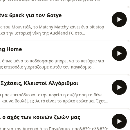
άτρια εδάφη της μητέρας μου και μιλάμε για τη
ε τη βοήθεια δυο φοβερών guests. Τέλος, αλησμονούμε
ένα 6pack για τον Gotye
ερίπου γιο
 του Μουντιάλ, το Matchy Matchy κάνει ένα pit stop
κά την ιστορική νίκη της Auckland FC στο
 BBQ κουλτούρα μέσω μεσογειακών απεικονίσεων σε
ς ντομάτας, παραδίνεται στον τρυφερό
ming Home
ιμάζει καγκουρό, αναρωτ
 όπως μόνο το ποδόσφαιρο μπορεί να το πετύχει: για
ας επεισόδιο γιορτάζουμε αυτόν τον παγκόσμιο
στε: στη χρονιά που σπάνε οι κατάρες η μία μετά την
εγαλύτερη απ&#39; όλες; Correspondent της
ς Σχέσεις, Κλειστοί Αλγόριθμοι
άδας:Γυμνα
ο μας επεισόδιο και στην πορεία η συζήτηση τα δένει.
 και να δουλέψει; Αυτό είναι το πρώτο ερώτημα. Έχετε
 πόλωση και πόσο αυτή επηρεάζει τις ζωές μας; Αυτό
ό την κουβέντα και τις στήλες; Ένας τρόπος να μάθετε.
ή, ο αχός των κοινών ζωών μας
άμε για την Αμερική ή το Παγκόσμιο, παρ&#39; ολ&#39;