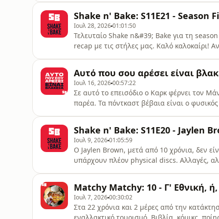
Shake n' Bake: S11E21 - Season F
Ιουλ 28, 2026
01:01:50
Τελευταίο Shake n&#39; Bake για τη season
recap με τις στήλες μας. Καλό καλοκαίρι! Α
φορμάτ. Correspondent της εβδομάδας ο Al
ερινύες της καρδιάς, John Boyne (Δομήνικο
Αυτό που σου αρέσει είναι βλα
Ιουλ 16, 2026
00:57:22
Σε αυτό το επεισόδιο ο Καρκ φέρνει τον Μ
παρέα. Τα πόντκαστ βέβαια είναι ο φυσικό
λάθος;Ολόκληρο το ΦΟΥΛ επεισόδιο!#karq 
Shake n' Bake: S11E20 - Jaylen B
Ιουλ 9, 2026
01:05:59
Ο Jaylen Brown, μετά από 10 χρόνια, δεν είνα
υπάρχουν πλέον physical discs. Αλλαγές, αλ
επεισόδιο και, μέσα από τις στήλες, ξεφεύγε
καλή ακρόαση! Correspondent της εβδομάδας
Matchy Matchy: 10 - Γ' Εθνική, 
Beth Macy (Μάνος)Stand-up:
Ιουλ 7, 2026
00:30:02
Στα 22 χρόνια και 2 μέρες από την κατάκτη
εναλλακτικό τουρισμό. Βιβλία, κόμικς, ποί