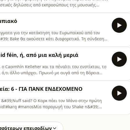
στικές δηλώσεις από εκπροσώπους της μουσικής
α πέτσινο πέναλτι. Επίσης εισάγουμε εξοργιστικές
ίς να ντραπούμε ενώ παραλίγο να βάλουμε και μπέικον
υμπιακό
άγματα για την κατάκτηση του Ευρωπαϊκού από τον
#39; Bake θα ακούσετε κάτι διαφορετικό. Τη σύνδεση
το βίωσε ο Μάνος - με όλα όσα δεν αφορούν τα
γιατί αυτή η συζήτηση είναι για όλ@, είτε
id féin, ή, από μια καλή μεριά
με από εκ
 ο Caoimhín Kelleher και τα πέναλτι του ενστίκτου, το
 ό,τι άλλο υπάρχει. Πρωινό με αυγά από τη Βόρεια
τη Δημοκρατία της Ιρλανδίας. Μία στοίβα βιβλία και
 ονείρων μου και αυτό είναι ένα επεισόδιο για το
κεία: 6 - ΓΙΑ ΠΑΝΚ ΕΝΔΕΧΟΜΕΝΟ
. &#39;Nuff said? Ο Καρκ πάει τον Μάνο στην πρώτη
said!#karq #manosΜία παραγωγή του Shake n&#39;
σσότερων επεισοδίων