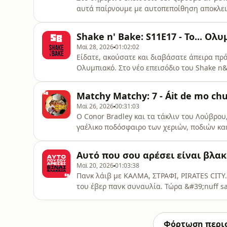
αυτά παίρνουμε με αυτοπεποίθηση αποκλει
σκηνής της Αθήνας και εξηγούμε τι είναι έν
θέσεις και βάζουμε μάνγκο στην πίτσα χωρ
Shake n' Bake: S11E17 - Το... Ολ
στο παγωτό, πλήρως εναρμονισμένοι με τη
Μαϊ 28, 2026
01:02:02
Είδατε, ακούσατε και διαβάσατε άπειρα πρ
Ολυμπιακό. Στο νέο επεισόδιο του Shake n&
αυτού του γεγονότος - και του τρόπου που 
αθλητικά. Το γεγονός είναι μόνο η αφορμή, 
Matchy Matchy: 7 - Áit de mo chu
παρακολουθείτε αθλητισμό είτε όχι. Ξεκινά
Μαϊ 26, 2026
00:31:03
Ο Conor Bradley και τα τάκλιν του Λούβρου,
γαέλικο ποδόσφαιρο των χεριών, ποδιών και
Ιρλανδία και απογευματινό με Baileys από 
ένας σκασμός μουσικές. Αυτή είναι η γη των
Αυτό που σου αρέσει είναι βλα
σπίτι και τον προορισμό, τη χαρ
Μαϊ 20, 2026
01:03:38
Πανκ λάιβ με ΚΑΛΜΑ, ΣΤΡΑΦΙ, PIRATES CITY
του έβερ πανκ συναυλία. Τώρα &#39;nuff 
Bake.
Φόρτωση περι