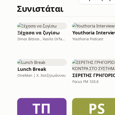
Συνιστάται
Ξέχασα να ζυγίσω
Youthoria Intervi
Dinos Bitsios , Vasilis Orfanidis
Youthoria Podcast
Lunch Break
OneMan | X. Χατζηϊωάννου
Focus FM 103.6
ΤΠ
PS