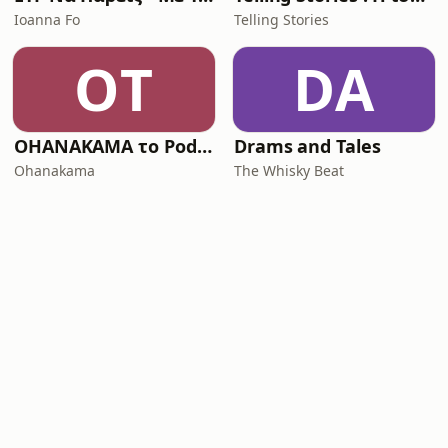
Ioanna Fo
Telling Stories
OΤ
DA
OHANAKAMA το Podcast
Drams and Tales
Ohanakama
The Whisky Beat