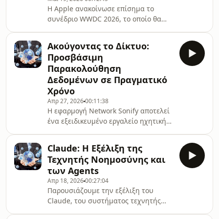
περισσότερα, ακούστε το επεισόδιο.
Η Apple ανακοίνωσε επίσημα το
συνέδριο WWDC 2026, το οποίο θα
πραγματοποιηθεί από τις 8 έως τις 12
Ιουνίου, με κεντρικό άξονα την
Ακούγοντας το Δίκτυο:
ενσωμάτωση της τεχνητής
Προσβάσιμη
νοημοσύνης στα προϊόντα της. Για
Παρακολούθηση
περισσότερα ακούστε το επεισόδιο.
Δεδομένων σε Πραγματικό
Χρόνο
Απρ 27, 2026
00:11:38
Η εφαρμογή Network Sonify αποτελεί
ένα εξειδικευμένο εργαλείο ηχητικής
παρακολούθησης της δραστηριότητας
δικτύου, σχεδιασμένο με σαφή
Claude: Η Εξέλιξη της
προσανατολισμό στην πλήρη
Τεχνητής Νοημοσύνης και
προσβασιμότητα για άτομα με οπτική
των Agents
αναπηρία.Μετατρέπει τη ροή των
Απρ 18, 2026
00:27:04
δεδομένων σε διακριτούς ηχητικούς
Παρουσιάζουμε την εξέλιξη του
τόνους, επιτρέποντας στους χρήστες
Claude, του συστήματος τεχνητής
να αντιλαμβάνονται τόσο την
νοημοσύνης της εταιρείας Anthropic,
ταχύτητα όσο και την κατεύθυνση