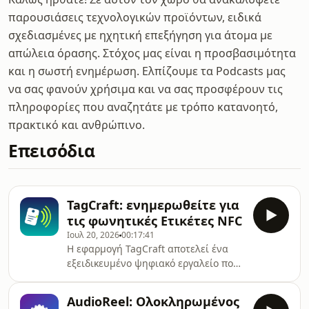
παρουσιάσεις τεχνολογικών προϊόντων, ειδικά
σχεδιασμένες με ηχητική επεξήγηση για άτομα με
απώλεια όρασης. Στόχος μας είναι η προσβασιμότητα
και η σωστή ενημέρωση. Ελπίζουμε τα Podcasts μας
να σας φανούν χρήσιμα και να σας προσφέρουν τις
πληροφορίες που αναζητάτε με τρόπο κατανοητό,
πρακτικό και ανθρώπινο.
Επεισόδια
TagCraft: ενημερωθείτε για
τις φωνητικές Ετικέτες NFC
Ιουλ 20, 2026
00:17:41
Η εφαρμογή TagCraft αποτελεί ένα
εξειδικευμένο ψηφιακό εργαλείο που
βοηθά άτομα με οπτική αναπηρία να
αναγνωρίζουν αντικείμενα μέσω
AudioReel: Ολοκληρωμένος
ετικετών NFC και φωνητικών