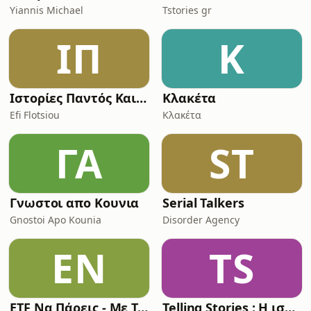
Yiannis Michael
Tstories gr
ΙΠ
Κ
Ιστορίες Παντός Καιρού
Κλακέτα
Efi Flotsiou
Κλακέτα
ΓΑ
ST
Γνωστοι απο Κουνια
Serial Talkers
Gnostoi Apo Kounia
Disorder Agency
EΝ
TS
ETF Να Πάρεις - Με Την Ioanna Fo
Telling Stories : Η ιστορία όπως δεν την ξέρατε!