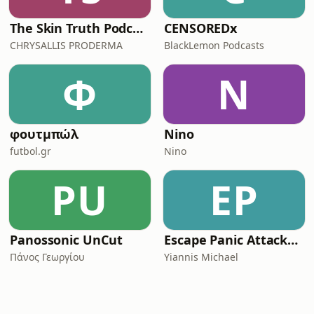
The Skin Truth Podcast by CHRYSALLIS PRODERMA
CENSOREDx
CHRYSALLIS PRODERMA
BlackLemon Podcasts
Φ
N
φουτμπώλ
Nino
futbol.gr
Nino
PU
EP
Panossonic UnCut
Escape Panic Attacks Podcast
Πάνος Γεωργίου
Yiannis Michael