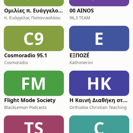
τεχνική δεξιοτεχνία που την έκαν
Ομιλίες π. Ευάγγελου Παπανικολάου
00 AINOS
π. Ευάγγελος Παπανικολάου
96,3 TEAM
C9
Ε
Cosmoradio 95.1
ΕΞΠΟΖÉ
Cosmoradio
Kathimerini
FM
ΗΚ
Flight Mode Society
Η Καινή Διαθήκη στην vεοελληνική με μουσική υπόκρουση (Η Αγία Γραφή)
BlackLemon Podcasts
Orthodox Christian Teaching
TS
C