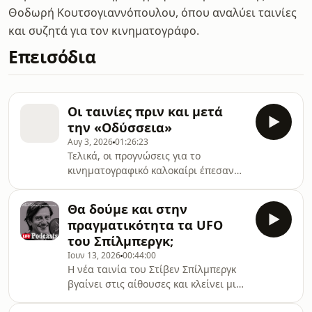
Θοδωρή Κουτσογιαννόπουλου, όπου αναλύει ταινίες
και συζητά για τον κινηματογράφο.
Επεισόδια
Οι ταινίες πριν και μετά
την «Οδύσσεια»
Αυγ 3, 2026
01:26:23
Τελικά, οι προγνώσεις για το
κινηματογραφικό καλοκαίρι έπεσαν
μέσα: η «Οδύσσεια» πυροδότησε
διαξιφισμούς προτού καν προβληθεί,
Θα δούμε και στην
και πλέον μονοπωλεί τις αίθουσες και
πραγματικότητα τα UFO
το ενδιαφέρον. Ήδη, ωστόσο, η
του Σπίλμπεργκ;
«Εμμονή» μάζεψε την Gen Z και όχι
Ιουν 13, 2026
00:44:00
μόνο σε viral ραντεβού στις αίθουσες,
Η νέα ταινία του Στίβεν Σπίλμπεργκ
παντρεύοντας το horror με το
βγαίνει στις αίθουσες και κλείνει μια
αίσθημα. Άρεσε; Νομίζω ναι, αν και
εμβληματική τριλογία επιστημονικής
είναι από εκείνες τις ταινίες που