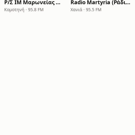
Ρ/Σ ΙΜ Μαρωνείας & Κομοτηνής
Radio Martyria (Ράδιο Μαρτυρία 95,5 FM)
Κομοτηνή · 95.8 FM
Χανιά · 95.5 FM