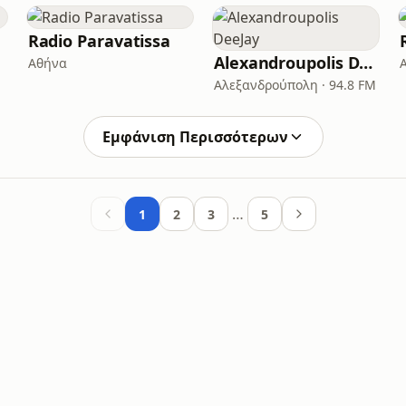
Radio Paravatissa
Alexandroupolis DeeJay
Αθήνα
Αλεξανδρούπολη · 94.8 FM
Εμφάνιση Περισσότερων
…
1
2
3
5