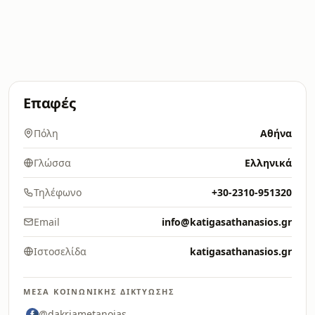
Επαφές
Πόλη
Αθήνα
Γλώσσα
Ελληνικά
Τηλέφωνο
+30-2310-951320
Email
info@katigasathanasios.gr
Ιστοσελίδα
katigasathanasios.gr
ΜΈΣΑ ΚΟΙΝΩΝΙΚΉΣ ΔΙΚΤΎΩΣΗΣ
@dakriametanoias