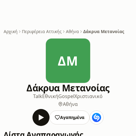
Αρχική
Περιφέρεια Αττικής
Αθήνα
Δάκρυα Μετανοίας
ΔΜ
Δάκρυα Μετανοίας
Talk
Εθνική
Gospel
Χριστιανικό
Αθήνα
Αγαπημένα
Λίστα Αναπαραγωγής