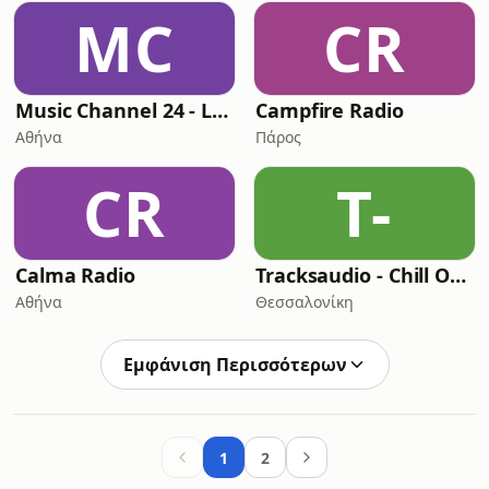
MC
CR
Music Channel 24 - Lounge Chillout
Campfire Radio
Αθήνα
Πάρος
CR
T-
Calma Radio
Tracksaudio - Chill Out Lounge Music
Αθήνα
Θεσσαλονίκη
Εμφάνιση Περισσότερων
1
2