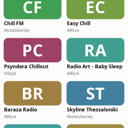
CF
EC
Chill FM
Easy Chill
Θεσσαλονίκη
Αθήνα
PC
RA
Psyndora Chillout
Radio Art - Baby Sleep
Πάτρα
Αθήνα
BR
ST
Baraza Radio
Skyline Thessaloniki
Αθήνα
Θεσσαλονίκη