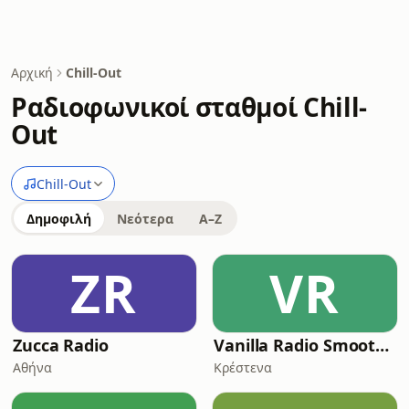
Αρχική
Chill-Out
Ραδιοφωνικοί σταθμοί Chill-
Out
Chill-Out
Δημοφιλή
Νεότερα
A–Z
ZR
VR
Zucca Radio
Vanilla Radio Smooth Flavors
Αθήνα
Κρέστενα