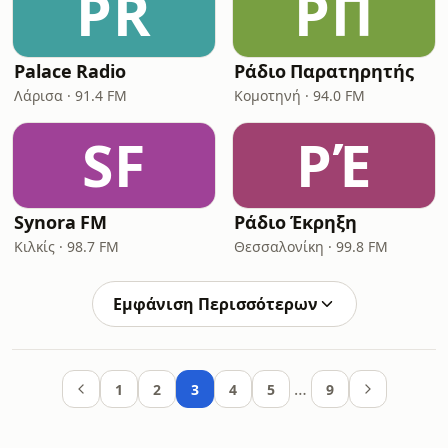
PR
ΡΠ
Palace Radio
Ράδιο Παρατηρητής
Λάρισα · 91.4 FM
Κομοτηνή · 94.0 FM
SF
ΡΈ
Synora FM
Ράδιο Έκρηξη
Κιλκίς · 98.7 FM
Θεσσαλονίκη · 99.8 FM
Εμφάνιση Περισσότερων
…
1
2
3
4
5
9