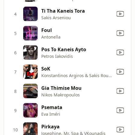
Ti Tha Kaneis Tora
4
Sakis Arseniou
Foul
5
Antonella
Pos To Kaneis Ayto
6
Petros Iakovidis
SoK
7
Konstantinos Argiros & Sakis Rouvas
Gia Thimise Mou
8
Nikos Makropoulos
Psemata
9
Eva Iméri
Pirkaya
10
Josephine, Mr. Spa & VKounadis