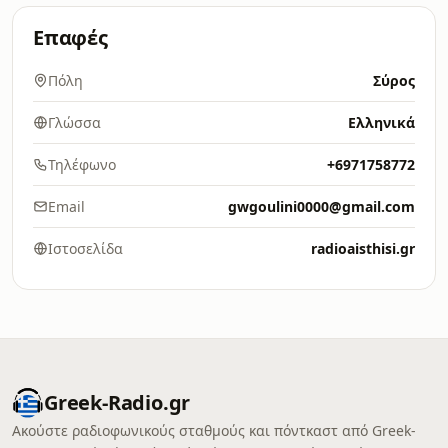
Επαφές
Πόλη
Σύρος
Γλώσσα
Ελληνικά
Τηλέφωνο
+6971758772
Email
gwgoulini0000@gmail.com
Ιστοσελίδα
radioaisthisi.gr
Greek-Radio.gr
Ακούστε ραδιοφωνικούς σταθμούς και πόντκαστ από Greek-