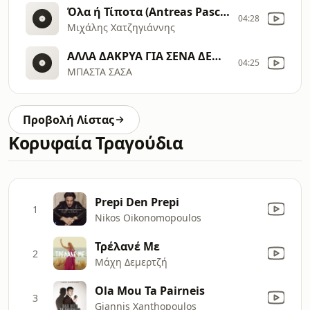
Όλα ή Τίποτα (Antreas Paschos Remix)
04:28
Μιχάλης Χατζηγιάννης
ΑΛΛΑ ΔΑΚΡΥΑ ΓΙΑ ΣΕΝΑ ΔΕΝ ΘΑ ΧΥΣΩ
04:25
ΜΠΑΣΤΑ ΣΑΣΑ
Προβολή Λίστας
Κορυφαία Τραγούδια
Prepi Den Prepi
1
Nikos Oikonomopoulos
Τρέλανέ Με
2
Μάχη Δεμερτζή
Ola Mou Ta Pairneis
3
Giannis Xanthopoulos