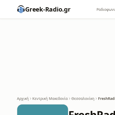
Greek-Radio.gr
Ραδιοφωνι
Αρχική
Κεντρική Μακεδονία
Θεσσαλονίκη
FreshRad
FreshRad