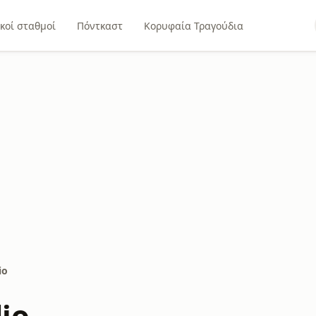
κοί σταθμοί
Πόντκαστ
Κορυφαία Τραγούδια
io
io