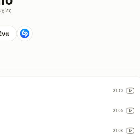
υχίες
ένα
21:10
21:06
21:03