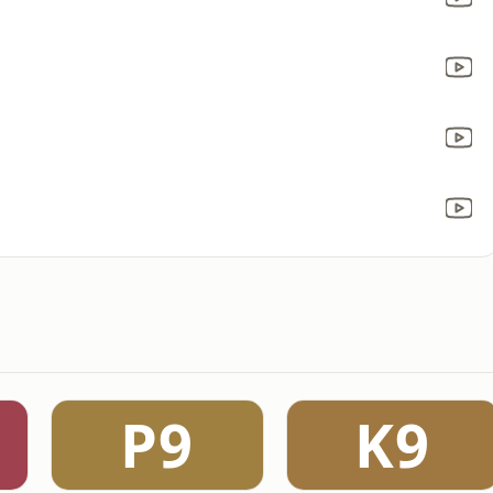
Ρ9
Κ9