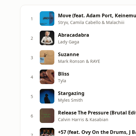
Move (feat. Adam Port, Keinemu
1
Stryv, Camila Cabello & Malachiii
Abracadabra
2
Lady Gaga
Suzanne
3
Mark Ronson & RAYE
Bliss
4
Tyla
Stargazing
5
Myles Smith
Release The Pressure (Brutal Edi
6
Calvin Harris & Kasabian
+57 (feat. Ovy On the Drums, J 
7