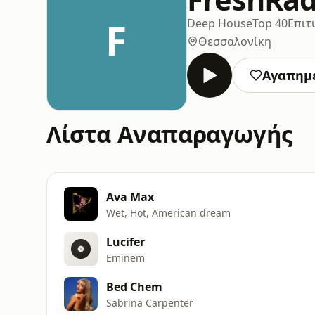
F
Deep House
Top 40
Επιτ
Θεσσαλονίκη
Αγαπημ
Λίστα Αναπαραγωγής
Ava Max
Wet, Hot, American dream
Lucifer
Eminem
Bed Chem
Sabrina Carpenter