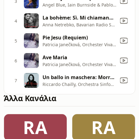
3
Angel Blue, Iain Burnside & Pablo Luna
La bohème: Sì. Mi chiamano Mimì (Live)
4
Anna Netrebko, Bavarian Radio Symphony Orchestra & Bertrand De Billy
Pie Jesu (Requiem)
5
Patricia Janečková, Orchester Viva Musica! & Oskar Rozsa
Ave Maria
6
Patricia Janečková, Orchester Viva Musica! & Oskar Rozsa
Un ballo in maschera: Morrò, Ma Prima in Grazia
7
Riccardo Chailly, Orchestra Sinfonica di Milano Giuseppe Verdi, Angela Gheorghiu & Shana Downes
Άλλα Κανάλια
RA
RA