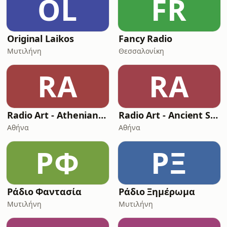
OL
FR
Original Laikos
Fancy Radio
Μυτιλήνη
Θεσσαλονίκη
RA
RA
Radio Art - Athenian Early
Radio Art - Ancient Solfeggio Frequencies
Αθήνα
Αθήνα
ΡΦ
ΡΞ
Ράδιο Φαντασία
Ράδιο Ξημέρωμα
Μυτιλήνη
Μυτιλήνη