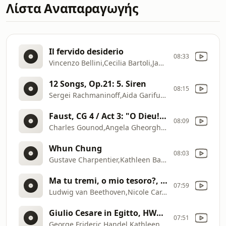
Λίστα Αναπαραγωγής
Il fervido desiderio
08:33
Vincenzo Bellini,Cecilia Bartoli,James Levine
12 Songs, Op.21: 5. Siren
08:15
Sergei Rachmaninoff,Aida Garifullina,Vienna Radio Symphony Orchestra,Cornelius Meister
Faust, CG 4 / Act 3: "O Dieu! que de bijoux! Ah! Je ris de me voir"
08:09
Charles Gounod,Angela Gheorghiu,Orchestra del Teatro Regio di Torino,John Mauceri
Whun Chung
08:03
Gustave Charpentier,Kathleen Battle,Orchestre de l'Opéra Bastille,Myung
Ma tu tremi, o mio tesoro?, WoO92a
07:59
Ludwig van Beethoven,Nicole Car,Australian Chamber Orchestra,Richard Tognetti
Giulio Cesare in Egitto, HWV 17: "E pur cosi / Piangerò la sorte mia"
07:51
George Frideric Handel,Kathleen Battle,Margo Garrett