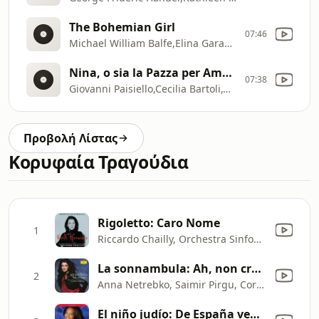
The Bohemian Girl
07:46
Michael William Balfe,Elina Garanca,Orchestra Sinfonica Nazionale Della RAI,Karel Mark Chichon
Nina, o sia la Pazza per Amore: Il mio ben quando verrà
07:38
Giovanni Paisiello,Cecilia Bartoli,György Fischer
Προβολή Λίστας
Κορυφαία Τραγούδια
Rigoletto: Caro Nome
1
Riccardo Chailly, Orchestra Sinfonica di Milano Giuseppe Verdi & Angela Gheorghiu
La sonnambula: Ah, non credea mirarti
2
Anna Netrebko, Saimir Pirgu, Coro Sinfonico di Milano Giuseppe Verdi, Mahler Chamber Orchestra & Claudio Abbado
El niño judío: De España vengo