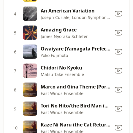
An American Variation
4
Joseph Curiale, London Symphony Orchestra, Osamu Kitajima & Masa Yoshizawa
Amazing Grace
5
James Nyoraku Schlefer
Owaiyare (Yamagata Prefecture)
6
Yoko Fujimoto
Chidori No Kyoku
7
Matsu Take Ensemble
Marco and Gina Theme (Porco Rosso)
8
East Winds Ensemble
Tori No Hito/the Bird Man (Nausicaa)
9
East Winds Ensemble
Kaze Ni Naru (the Cat Returns)
10
East Winds Ensemble