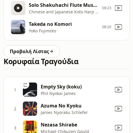
Solo Shakuhachi Flute Music 2
08:23
Chinese and Japanese Koto Harp and Shakuhachi Flute Music
Takeda no Komori
08:20
Yoko Fujimoto
Προβολή Λίστας
Κορυφαία Τραγούδια
Empty Sky (koku)
1
Phil Nyokai James
Azuma No Kyoku
2
James Nyoraku Schlefer
Nezasa Shirabe
3
Michael Chikuzen Gould