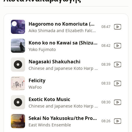
Hagoromo no Komoriuta (Okinawan Lullaby)
08:47
Aiko Shimada and Elizabeth Falconer
Kono ko no Kawai sa (Shizuoka Prefecture)
08:42
Yoko Fujimoto
Nagasaki Shakuhachi
08:39
Chinese and Japanese Koto Harp and Shakuhachi Flute Music
Felicity
08:33
WaFoo
Exotic Koto Music
08:30
Chinese and Japanese Koto Harp and Shakuhachi Flute Music
Sekai No Yakusoku/the Promise of the World (Howl's Moving Cast
08:26
East Winds Ensemble