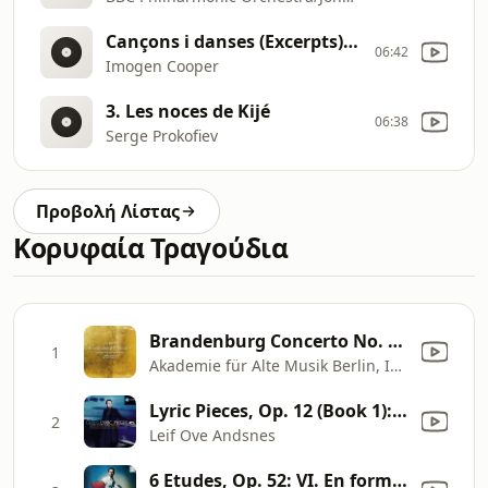
Cançons i danses (Excerpts): No. 1 in F
06:42
Imogen Cooper
3. Les noces de Kijé
06:38
Serge Prokofiev
Προβολή Λίστας
Κορυφαία Τραγούδια
Brandenburg Concerto No. 3 in G Major, BWV 1048: III. Allegro
1
Akademie für Alte Musik Berlin, Isabelle Faust & Antoine Tamestit
Lyric Pieces, Op. 12 (Book 1): No. 1, Arietta
2
Leif Ove Andsnes
6 Etudes, Op. 52: VI. En forme de valse