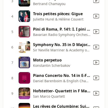
3
Bertrand Chamayou
Trois petites pièces: Gigue
4
Juliette Hurel & Hélène Couvert
Pini di Roma, P. 141: I. I pini di Villa Borghese
5
Bavarian Radio Symphony Orchestra & Mariss Jansons
Symphony No. 35 in D Major, K. 385 "Haffner": IV. Finale. Presto
6
Sir Neville Marriner & Academy of St Martin in the Fields
Moto perpetuo
7
Konstantin Scherbakov
Piano Concerto No. 14 in E-Flat Major, K. 449: II. Andantino
8
Daniel Barenboim & English Chamber Orchestra
Hofstetter- Quartett in F Major
9
San Marco Quartett
Les rêves de Columbine: Suite française, Op. 65: La fée de la fontaine (The Fairy in the Fountain)