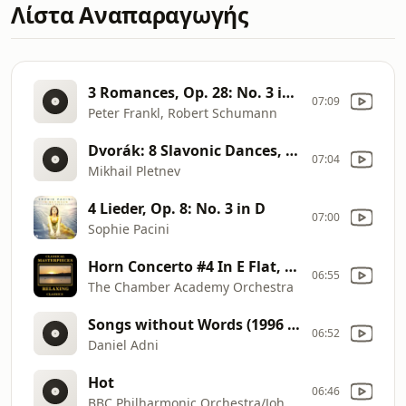
Λίστα Αναπαραγωγής
3 Romances, Op. 28: No. 3 in B Major
07:09
Peter Frankl, Robert Schumann
Dvorák: 8 Slavonic Dances, Op.72
07:04
Mikhail Pletnev
4 Lieder, Op. 8: No. 3 in D
07:00
Sophie Pacini
Horn Concerto #4 In E Flat, K 495
06:55
The Chamber Academy Orchestra
Songs without Words (1996 Remastered Version): Allegro non troppo in E Major, Op.67 No. 6
06:52
Daniel Adni
Hot
06:46
BBC Philharmonic Orchestra/John Storgårds