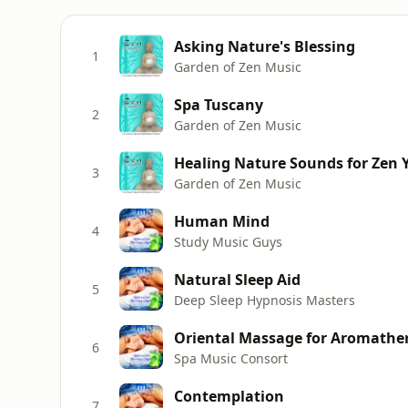
Asking Nature's Blessing
1
Garden of Zen Music
Spa Tuscany
2
Garden of Zen Music
Healing Nature Sounds for Zen 
3
Garden of Zen Music
Human Mind
4
Study Music Guys
Natural Sleep Aid
5
Deep Sleep Hypnosis Masters
Oriental Massage for Aromather
6
Spa Music Consort
Contemplation
7