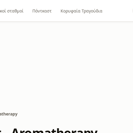
κοί σταθμοί
Πόντκαστ
Κορυφαία Τραγούδια
atherapy
t - Aromatherapy