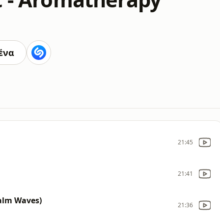
ένα
21:45
21:41
alm Waves)
21:36