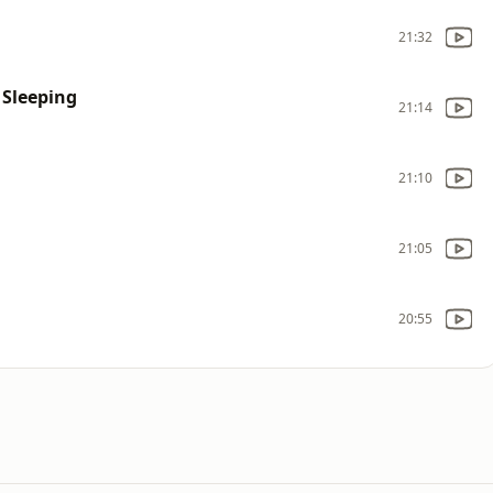
21:32
 Sleeping
21:14
21:10
21:05
20:55