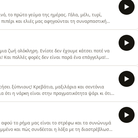
collection and
ινό, το πρώτο γεύμα της ημέρας. Γάλα, μέλι, τυρί,
, πιπέρι και ελιές μας αφηγούνται τη συναρπαστική
ές με τις φρυκτωρίες αλλά και το αλάτι με τον μισθό;
 επεισόδιο αυτό. Hosted by Simplecast, an AdsWizz
μια ζωή ολόκληρη. Ενίοτε δεν έχουμε κάτσει ποτέ να
ι! Και πολλές φορές δεν είναι παρά ένα επάγγελμα!
ου φτιάχνει καζάνια και Δεμερτζής ο σιδεράς. Γιατί η
αι αλήθεια ότι Σημίτης είναι ο κουλουρτζής; Hosted
τήσει ξύπνιους! Κρεβάτια, μαξιλάρια και σεντόνια
α ότι η νάρκη είναι στην πραγματικότητα ψάρι κι ότι η
ίρων, τον Μορφέα; Και ποια είναι η απίστευτη σχέση
 Simplecast, an AdsWizz company. See
 c
 αφού το ρήμα μας είναι το στρέφω και τα συνώνυμά
ραμμένο και πώς συνδέεται η λόξα με τη διαστρέβλωση.
στροφηδόν και ελικηδόν. Hosted by Simplecast, an