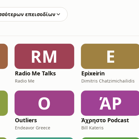
nformation about our collection and use of personal
σσότερων επεισοδίων
RM
E
Radio Me Talks
Epixeirin
Radio Me
Dimitris Chatzimichailidis
O
ΆP
Outliers
Άχρηστο Podcast
Endeavor Greece
Bill Kateris