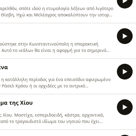
αρελθόν, οπότε ιδού η ετυμολογία λέξεων από λιγότερο
ι Θίσβη, Ηχώ και Μελέαγρος αποκαλύπτουν την ιστορία
ε το αγγλικό life, το σαγηνεύω με τα δίχτυα, τα βιβλία
α! Hosted by Simplecast, an AdsWizz company. See
 ακούστηκε στην Κωνσταντινούπολη η σπαρακτική
 Αυτό το «εάλω» θα είναι η αφορμή για το σημερινό
ίσκομαι του «εάλω» μάς δίνουν πληθώρα λέξεων, όπως
λωση! Hosted by Simplecast, an AdsWizz company. See
ένα
ι η κατάλληλη περίοδος για ένα επεισόδιο αφιερωμένο
ν Ράσελ Κρόου ή οι ορχιδέες με το αντρικό
νται οι μαργαρίτες με τα μαργαριτάρια και ποιος
στό επεισόδιο πέρα ως πέρα. Hosted by Simplecast, an
ωμα της Χίου
 Χίου. Μαστίχα, εσπεριδοειδή, κάστρα, αρχοντικά,
 από το τραγουδιστό ιδίωμα του νησιού που έχει
α Υρώ Μανέ, θα μάθουμε πολλά για αυτόν τον
d by Simplecast, an AdsWizz company. See