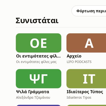
AdsWizz company. See pcm.adswizz.com for i
data for advertising.
Φόρτωση περι
Συνιστάται
ΟΕ
Α
Οι εντιμότατες φίλες μας
Αρχείο
Οι εντιμότατες φίλες μας
LIFO PODCASTS
ΨΓ
ΙΤ
Ψιλά Γράμματα
Ιδιαίτερος Τύπος
Αλεξάνδρα Τζαμάνου
Idiaiteros Tipos