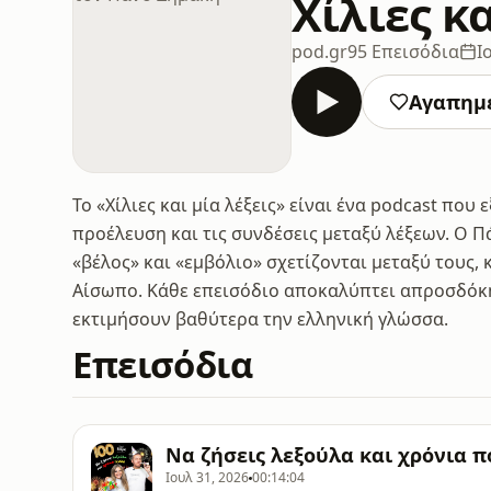
Χίλιες κ
pod.gr
95 Επεισόδια
Ι
Αγαπημ
Το «Χίλιες και μία λέξεις» είναι ένα podcast πο
προέλευση και τις συνδέσεις μεταξύ λέξεων. Ο Π
«βέλος» και «εμβόλιο» σχετίζονται μεταξύ τους, κ
Αίσωπο. Κάθε επεισόδιο αποκαλύπτει απροσδόκη
εκτιμήσουν βαθύτερα την ελληνική γλώσσα.
Επεισόδια
Να ζήσεις λεξούλα και χρόνια 
Ιουλ 31, 2026
00:14:04