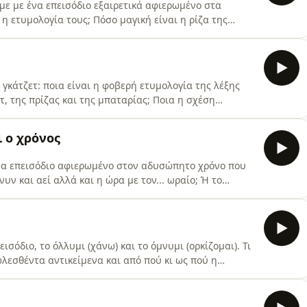
με με ένα επεισόδιο εξαιρετικά αφιερωμένο στα
α η ετυμολογία τους; Πόσο μαγική είναι η ρίζα της
ρτυ αλλά και το κέφι; Το τελευταίο επεισόδιο της
 όλους! Hosted by Simplecast, an AdsWizz company.
γκάτζετ: ποια είναι η φοβερή ετυμολογία της λέξης
, της πρίζας και της μπαταρίας; Ποια η σχέση
. Και τέλος, ξέρετε από πού πήρε το όνομά του τo
zz company. See pcm.adswizz.com for information
 ο χρόνος
 Ένα επεισόδιο αφιερωμένο στον αδυσώπητο χρόνο που
υν και αεί αλλά και η ώρα με τον... ωραίο; Ή το
πτά; Μάθετε την ετυμολογία του παρελθόντος, του
ιο που αψηφά τις χιλιετίες! Hosted by Simplecast, an
σόδιο, το όλλυμι (χάνω) και το όμνυμι (ορκίζομαι). Τι
λεσθέντα αντικείμενα και από πού κι ως πού η
κο; Τι σημαίνει η φοβερή φράση "έρκος οδόντων" και
ρόβατο; Hosted by Simplecast, an AdsWizz company.