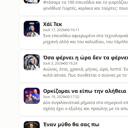
Φτάσαμε τα 100 επεισόδια και το γιορτάζου
γενέθλια! Γιορτές, κεράκια και τούρτες: ποι
λέξης διασκεδάζω και από πού πήραμε το πά
σεζόν είναι εορταστικό! Καλό καλοκαίρι σε
Χάϊ Τεκ
See pcm.adswizz.com for information a
Ιουλ 17, 2026
00:16:11
Ένα επεισόδιο αφιερωμένο στα τεχνολογικά 
μηχανή αλλά και του καλωδίου, του τάμπλετ
ανάμεσα στον αμήχανο και τον μηχανορράφο
Bluetooth; Hosted by Simplecast, an AdsWi
Όσα φέρνει η ώρα δεν τα φέρνει
about our collection and use of personal da
Ιουλ 3, 2026
00:16:24
Αιώνας, έτος, χρονιά, μήνας, ώρα, λεπτό.
κυλά αέναα. Πως συνδέεται ο αιώνας με το ν
στίγμα με τη στιγμή και τα λέπια με τα λε
παρόντος και του μέλλοντος σ' ένα επεισόδ
Ορκίζομαι να είπω την αλήθεια
AdsWizz company. See pcm.adswizz.c
Ιουν 19, 2026
00:17:32
Δύο συγκλονιστικά ρήματα στο σημερινό επει
σχέση έχει ο εξώλης και προώλης με τα απω
κάθειρξη είναι από την ίδια ρίζα με τον όρ
πώς συνδέεται ο όλεθρος με το απολωλός π
Έναν μύθο θα σας πω
See pcm.adswizz.com for informati