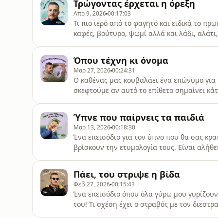
Τρώγοντας έρχεται η όρεξη
pcm.adswizz.com for information about our 
Απρ 9, 2026
00:17:03
Τι πιο ιερό από το φαγητό και ειδικά το πρω
καφές, βούτυρο, ψωμί αλλά και λάδι, αλάτι
ετυμολογία τους. Τι σχέση έχουν οι φρυγανι
Αυτά και πολλά άλλα γλωσσικά θαύματα στο
Όπου τέχνη κι όνομα
company. See pcm.adswizz.com
Μαρ 27, 2026
00:24:31
Ο καθένας μας κουβαλάει ένα επώνυμο για 
σκεφτούμε αν αυτό το επίθετο σημαίνει κάτ
Τερζής είναι ο ράφτης, Καζαντζίδης αυτός π
μισή Ελλάδα λέγεται Παπαδόπουλος και είν
Ύπνε που παίρνεις τα παιδιά
by Simplecast, an AdsWizz comp
Μαρ 13, 2026
00:18:30
Ένα επεισόδιο για τον ύπνο που θα σας κρα
βρίσκουν την ετυμολογία τους. Είναι αλήθει
μορφίνη πήρε το όνομα από τον θεό των ονε
των λέξεων λεχώνα και λοχαγός; Hosted by
Πάει, του στριψε η βίδα
pcm.adswizz.com for information about our
Φεβ 27, 2026
00:15:43
Ένα επεισόδιο όπου όλα γύρω μου γυρίζουν
του! Τι σχέση έχει ο στραβός με τον διεστ
Μάθετε επίσης για τις φοβερές γραφές βου