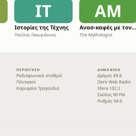
ΙΤ
ΑΜ
Ιστορίες της Τέχνης
Ανασ-καφές με τον Κων/νο Λουκόπου
Παύλος Γκουγιάννος
The Mythologist
ΠΕΡΙΉΓΗΣΗ
ΔΗΜΟΦΙΛΉ
Ραδιοφωνικοί σταθμοί
Δρόμος 89.8
Πόντκαστ
Derti Web Radio
Κορυφαία Τραγούδια
Sfera 102.2
Σκύλος 90 FM
Ρυθμός 94.9