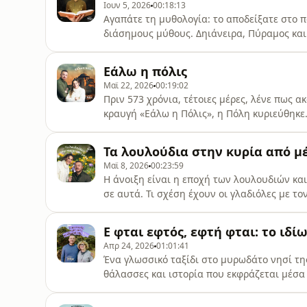
Ιουν 5, 2026
00:18:13
Αγαπάτε τη μυθολογία: το αποδείξατε στο π
διάσημους μύθους. Δηιάνειρα, Πύραμος κα
τους και μας λένε τι σχέση έχει το αλείφω μ
με τα τομάρια και το λερώνω με τα χταπόδι
Εάλω η πόλις
pcm.adswizz.com for infor
Μαϊ 22, 2026
00:19:02
Πριν 573 χρόνια, τέτοιες μέρες, λένε πως
κραυγή «Εάλω η Πόλις», η Πόλη κυριεύθηκε.
επεισόδιο, μιας και τα ρήματα αιρώ και αλ
διαίρεση, είλωτας, εξαιρετικός και κατανά
Τα λουλούδια στην κυρία από μ
pcm.adswizz.com for information abou
Μαϊ 8, 2026
00:23:59
Η άνοιξη είναι η εποχή των λουλουδιών κα
σε αυτά. Τι σχέση έχουν οι γλαδιόλες με το
αναπαραγωγικό σύστημα; Επίσης πώς συνδέο
ήταν τέλος πάντων ο Υάκινθος; Ένα ευωδια
Ε φται εφτός, εφτή φται: το ιδί
AdsWizz company. See pcm.adswizz.com for
Απρ 24, 2026
01:01:41
Ένα γλωσσικό ταξίδι στο μυρωδάτο νησί της
θάλασσες και ιστορία που εκφράζεται μέσα
πολλές επιρροές. Με οδηγό μου τη Χιώτισσ
ευλογημένο τόπο και τη γλώσσα του. Hoste