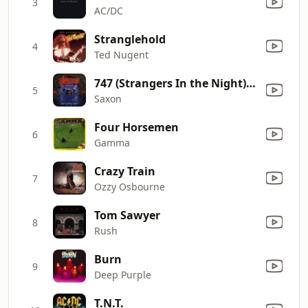
3
AC/DC
Stranglehold
4
Ted Nugent
747 (Strangers In the Night) [Saxon Over Sweden 2011: Live]
5
Saxon
Four Horsemen
6
Gamma
Crazy Train
7
Ozzy Osbourne
Tom Sawyer
8
Rush
Burn
9
Deep Purple
T.N.T.