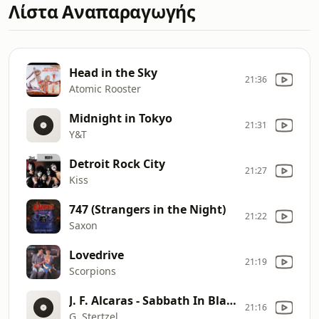
Λίστα Αναπαραγωγής
Head in the Sky
21:36
Atomic Rooster
Midnight in Tokyo
21:31
Y&T
Detroit Rock City
21:27
Kiss
747 (Strangers in the Night)
21:22
Saxon
Lovedrive
21:19
Scorpions
J. F. Alcaras - Sabbath In Black
21:16
G. Stertzel