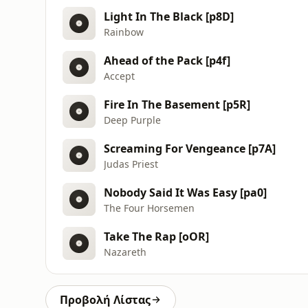
Light In The Black [p8D]
Rainbow
Ahead of the Pack [p4f]
Accept
Fire In The Basement [p5R]
Deep Purple
Screaming For Vengeance [p7A]
Judas Priest
Nobody Said It Was Easy [pa0]
The Four Horsemen
Take The Rap [oOR]
Nazareth
Προβολή Λίστας