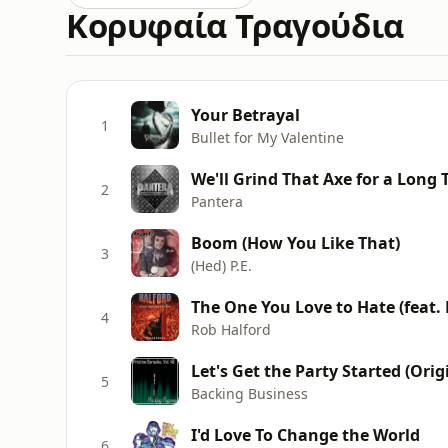
Κορυφαία Τραγούδια
Your Betrayal
1
Bullet for My Valentine
We'll Grind That Axe for a Long
2
Pantera
Boom (How You Like That)
3
(Hed) P.E.
The One You Love to Hate (feat. 
4
Rob Halford
5
Backing Business
I'd Love To Change the World
6