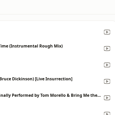
 Time (Instrumental Rough Mix)
Bruce Dickinson) [Live Insurrection]
Let's Get the Party Started (Originally Performed by Tom Morello & Bring Me the Horizon) [Instrumental Version]