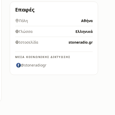
Επαφές
Πόλη
Αθήνα
Γλώσσα
Ελληνικά
Ιστοσελίδα
stoneradio.gr
ΜΈΣΑ ΚΟΙΝΩΝΙΚΉΣ ΔΙΚΤΎΩΣΗΣ
@stoneradiogr