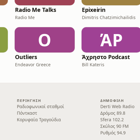
Radio Me Talks
Epixeirin
Radio Me
Dimitris Chatzimichailidis
O
ΆP
Outliers
Άχρηστο Podcast
Endeavor Greece
Bill Kateris
ΠΕΡΙΉΓΗΣΗ
ΔΗΜΟΦΙΛΉ
Ραδιοφωνικοί σταθμοί
Derti Web Radio
Πόντκαστ
Δρόμος 89.8
Κορυφαία Τραγούδια
Sfera 102.2
Σκύλος 90 FM
Ρυθμός 94.9