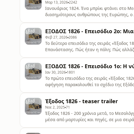
Μαρ 13, 2026
2242
Ιανουάριος 1824. Ένα μπρίκι φτάνει στο Με
διασημότερους ανθρώπους της Ευρώπης, ο 
τελευταία του πνοή.Ο ρομαντικός ποιητής 
πολεμήσει στο πλευρό των Ελλήνων. Πληρώ
ΕΞΟΔΟΣ 1826 - Επεισόδιο 2ο: Μι
και βρίσκεται στο επίκεντρο πολιτικών και 
Φεβ 27, 2026
2086
Το δεύτερο επεισόδιο της σειράς «Έξοδος 1
Επανάστασης. Πώς ήταν η πόλη; Πώς αλλάζο
Μαυροκορδάτος; Η Α’ Πολιορκία ξεκινά τον 
11.000 Οθωμανοί στρατιώτες και μέσα σε αυ
ΕΞΟΔΟΣ 1826 - Επεισόδιο 1ο: Η ν
προβλήματα δεν τελειώνουν εκεί.Έναν χρόν
Ιαν 30, 2026
1801
Το πρώτο επεισόδιο της σειράς «Έξοδος 182
αφήγηση παρακολουθεί το σχέδιο της Εξόδου
και τη σύγκρουση που ακολουθεί. Το επεισό
είδηση που συγκλονίζει την Ευρώπη.Στο πρ
Έξοδος 1826 - teaser trailer
ΙστορίαςΜαρία Ευθυμίου, Ιστορικός και
Νοε 2, 2025
71
Έξοδος 1826 - 200 χρόνια μετά, το Μεσολόγ
μέσα από μαρτυρίες και πηγές, σε μια σειρά
καθόρισε την πορεία της Ελληνικής Επανάσ
Φίλοι της ΛιμνοθάλασσαςΔημοσιογραφική ε