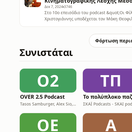
Κινηματογραφικής Λέσχης Μεσο
Δεκ 7, 2024
3746
Στο 10ο επεισόδιο του podcast &quot;Οι Φ
Χριστογιάννης υποδέχεται τον Μάκη Θεοφι
Μεσολογγίου. Η συζήτηση γνωστοποεί τη σ
πολιτιστική και πνευματική ταυτότητα του 
κοινωνικά τη σχέση της 7ης τέχνης με το Μ
Φόρτωση περι
Συνιστάται
O2
ΤΠ
OVER 2.5 Podcast
Tasos Samburger, Alex Sio, Monkey Bros
ΟΕ
Α