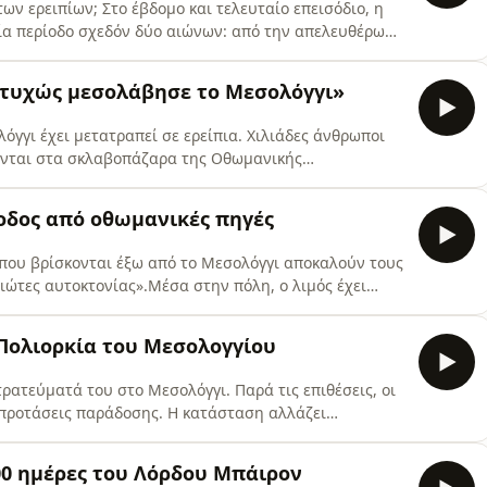
ων ερειπίων; Στο έβδομο και τελευταίο επεισόδιο, η
μία περίοδο σχεδόν δύο αιώνων: από την απελευθέρωση
 το 1829 μέχρι και σήμερα. Πώς ένα μνημόσυνο
γήθηκε η μνήμη που κρατά ως τις μέρες μας; Και γιατί
υστυχώς μεσολάβησε το Μεσολόγγι»
λόγγι έχει μετατραπεί σε ερείπια. Χιλιάδες άνθρωποι
ύνται στα σκλαβοπάζαρα της Οθωμανικής
ων, ιστορικές πηγές και σύγχρονη έρευνα, το έκτο
ικών, των παιδιών και των αγωνιστών που επέζησαν
ξοδος από οθωμανικές πηγές
 Μεσολογγίου
που βρίσκονται έξω από το Μεσολόγγι αποκαλούν τους
ιώτες αυτοκτονίας».Μέσα στην πόλη, ο λιμός έχει
ς, γάτες και ποντίκια. Οι αρχηγοί της φρουράς
η και τη θανάτωση των αμάχων. Η σφαγή αποτρέπεται
’ Πολιορκία του Μεσολογγίου
ήφ Ρωγών
τρατεύματά του στο Μεσολόγγι. Παρά τις επιθέσεις, οι
 προτάσεις παράδοσης. Η κατάσταση αλλάζει
υν οι άμαχοι, μια απόφαση που θα αποβεί μοιραία. Η
βριο, όταν έξω από την πόλη φτάνει ο Ιμπραήμ με τα
100 ημέρες του Λόρδου Μπάιρον