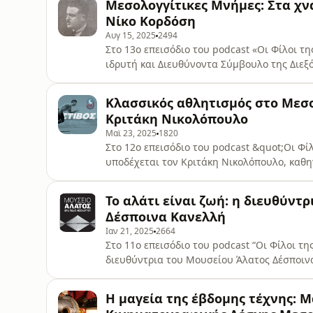
Μεσολογγίτικες Μνήμες: Στα χν
Νίκο Κορδόση
Αυγ 15, 2025
2494
Στο 13ο επεισόδιο του podcast «Οι Φίλοι τ
ιδρυτή και Διευθύνοντα Σύμβουλο της Διεξ
έργο του Χρήστου Ευαγγελάτου, Δημάρχου τ
1964).Μέσα από τις αναμνήσεις και τις αφη
Κλασσικός αθλητισμός στο Μεσο
Ευαγγελάτου: η συμβολή του στην ανά
Κριτάκη Νικολόπουλο
Μαϊ 23, 2025
1820
Στο 12ο επεισόδιο του podcast &quot;Οι Φ
υποδέχεται τον Κριτάκη Νικολόπουλο, καθη
Μεσολογγίου Χαρίλαο Τρικούπη.Σε μια ιδια
αθλητικές μνήμες από το παρελθόν, τις διακ
Το αλάτι είναι ζωή: η διευθύν
του ως προπονητής στίβου, όπου μετρά τρ
Δέσποινα Κανελλή
Ιαν 21, 2025
2664
Στο 11ο επεισόδιο του podcast “Οι Φίλοι τ
διευθύντρια του Μουσείου Άλατος Δέσποινα
μουσείου που αποτελεί πλέον έναν διακεκρι
με πολλές διακρίσεις και βραβεία. Το μουσ
Η μαγεία της έβδομης τέχνης: 
κομμάτι της καθημερινότητας των