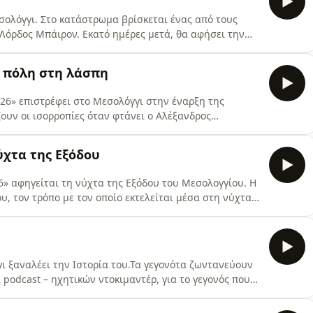
σολόγγι. Στο κατάστρωμα βρίσκεται ένας από τους
Λόρδος Μπάιρον. Εκατό ημέρες μετά, θα αφήσει την
έρχεται στην επαναστατημένη Ελλάδα για να
νει στρατιώτες, οργανώνει στρατιωτική επιχείρηση
α πόλη στη λάσπη
ιδεολογικών
826» επιστρέφει στο Μεσολόγγι στην έναρξη της
υν οι ισορροπίες όταν φτάνει ο Αλέξανδρος
Οκτώβριο του 1822. Έξω από τα τείχη βρίσκονται
τά μόλις 360 ένοπλοι. Η πόλη αντέχει.Αλλά τα
ύχτα της Εξόδου
ο αργότερα, στην
6» αφηγείται τη νύχτα της Εξόδου του Μεσολογγίου. Η
, τον τρόπο με τον οποίο εκτελείται μέσα στη νύχτα
διο τελειώνει με την πτώση του Μεσολογγίου, μια
ώτο επεισόδιο συμμετέχουν:Αντώνης Διακάκης, Δρ.
γι ξαναλέει την Ιστορία του.Τα γεγονότα ζωντανεύουν
 podcast – ηχητικών ντοκιμαντέρ, για το γεγονός που
τασης.Έρχεται τον Ιανουάριο του 2026Παραγωγή: Οι
πιμέλεια: Κατερίνα Τζουμερκιώτη