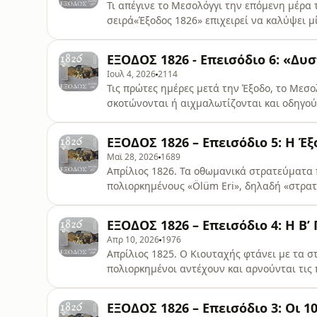
Τι απέγινε το Μεσολόγγι την επόμενη μέρα τ
σειρά«Έξοδος 1826» επιχειρεί να καλύψει 
της πόλης και την επιστροφή των κατοίκων
μετατράπηκε σε εθνική γιορτή; Πώς δημιουρ
ΕΞΟΔΟΣ 1826 - Επεισόδιο 6: «Δ
η Έξοδος συνεχίζει να συγκινεί; Στο
Ιουλ 4, 2026
2114
Τις πρώτες ημέρες μετά την Έξοδο, το Μεσο
σκοτώνονται ή αιχμαλωτίζονται και οδηγο
Αυτοκρατορίας.Μέσα από μαρτυρίες επιζώντ
επεισόδιο παρακολουθεί τη μοίρα των γυνα
ΕΞΟΔΟΣ 1826 – Επεισόδιο 5: Η Έ
της καταστροφής.Η είδηση της πτώσης του
Μαϊ 28, 2026
1689
Απρίλιος 1826. Τα οθωμανικά στρατεύματα 
πολιορκημένους «Ölüm Eri», δηλαδή «στρατ
φτάσει στα άκρα. Οι άνθρωποι τρώνε σκύλου
αποφασίζουν την Έξοδο και συζητούν ακόμ
ΕΞΟΔΟΣ 1826 – Επεισόδιο 4: Η Β
χάρη στην παρέμβαση του επισκόπου Ιωσ
Απρ 10, 2026
1976
Απρίλιος 1825. Ο Κιουταχής φτάνει με τα σ
πολιορκημένοι αντέχουν και αρνούνται τις
δραματικά τον Σεπτέμβριο, όταν επιστρέφο
πολιορκία περνά στη β’ φάση της τον Δεκέμ
ΕΞΟΔΟΣ 1826 – Επεισόδιο 3: Οι 
αιγυπτιακά στρατεύματα και ξεκινούν τον ε