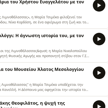
άρια του Χρήστου Ευαγγελάτου με τον
ης Λιμνοθάλασσας», η Μαρία Τσιμέκα φιλοξενεί τον
όδου, Νίκο Κορδόση, σε ένα αφιέρωμα στη ζωή και το
ης Ιερής Πόλης του Μεσολογγίου (1925-1951 και 1959-
γήσεις του Νίκου Κορδόση, ξεδιπλώνεται η πορεία του
λόγγι: Η άγνωστη ιστορία του, με τον
ίλοι της Λιμνοθάλασσας&quot; η Μαρία Νικολοπούλου
γητή Φυσικής Αγωγής και προπονητή στίβου στον Γ.Σ.
ίτερα ενδιαφέρουσα συνέντευξη ο ίδιος ανασύρει
ρίσεις του στο ακόντιο ως αθλητής και την εμπειρία
τρια του Μουσείου Άλατος Μεσολογγίου
ης Λιμνοθάλασσας” η Μαρία Τσιμέκα υποδέχεται την
 Κανελλή. Η Δέσποινα μας αφηγείται την ιστορία του
μένο πολιτιστικό χώρο σε εθνικό και διεθνές επίπεδο,
είο παρουσιάζει την ιστορία του αλατιού, αναπόσπαστο
Μάκης Θεοφιλάτος, η ψυχή της