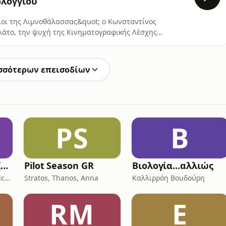
λογγίου
ίλοι της Λιμνοθάλασσας&quot; ο Κωνσταντίνος
λάτο, την ψυχή της Κινηματογραφικής Λέσχης
ημασία και την τεράστια συμβολή της Λέσχης στην
τόπου και των ανθρώπων της, τοποθετεί ιστορικά και
εσολόγγι και τ
σσότερων επεισοδίων
PS
Β
Το πολύπλοκο παζλ της Ινδοευρωπαϊκής γλώσσας
Pilot Season GR
Βιολογία...αλλιώς
ΣΚΑΪ Podcasts - SKAI podcasts
Stratos, Thanos, Anna
Καλλιρρόη Βουδούρη
RM
E