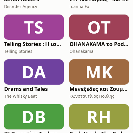
Disorder Agency
Ioanna Fo
TS
OΤ
Telling Stories : Η ιστορία όπως δεν την ξέρατε!
OHANAKAMA το Podcast
Telling Stories
Ohanakama
DA
ΜΚ
Drams and Tales
Μενεξέδες και Ζουμπούλια
The Whisky Beat
Κωνσταντίνος Πουλής
DB
RH