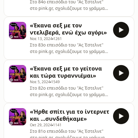
Στο 84ο επεισόδιο του "Ας Έστελνε"
στο pink.gr, σχολιάζουμε το γράμμα
της φίλης που ο δικός της ζητάει κι
άλλους συμμετέχοντες στο κρεβάτι
«Έκανα σεξ με τον
τους, ενώ μια άλλη φίλη έβαλε έναν
ντελιβερά, ενώ έχω αγόρι»
άγνωστο σπίτι της και έμαθε ότι της
Νοε 13, 2024
1261
έδωσε ψεύτικα στοιχεία!
Στο 83ο επεισόδιο του "Ας Έστελνε"
στο pink.gr, σχολιάζουμε το γράμμα
της φίλης που έκανε σeξ με τον
ντελιβερά ενώ είχε σχέση και μιας
«Έκανα σεξ με το γείτονα
άλλης φίλης που ζει μια παθιασμένη
και τώρα τυραννιέμαι»
κατάσταση με έναν μικρότερο, αλλά
Νοε 5, 2024
1549
θέλει σοβαρή σχέση!
Στο 82ο επεισόδιο του "Ας Έστελνε"
στο pink.gr, σχολιάζουμε το γράμμα
της φίλης που έκανε σουσου με το
γείτονα και τώρα τον ποθεί τα μάλα,
«Ήρθε σπίτι για το ίντερνετ
η δεύτερη φίλη μας λέει τον πόνο της
και ...συνδεθήκαμε»
για τον έρωτά της με το αφεντικό της,
Οκτ 29, 2024
1141
ενώ η τελευταία ιστορία μας
Στο 81ο επεισόδιο του "Ας Έστελνε"
ταρακούνησε και μας συγκλόνισε
στο pink.gr, σχολιάζουμε το γράμμα