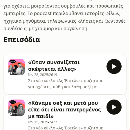
για σχέσεις, μοιράζοντας συμβουλές και προσωπικές
εμπειρίες. Το podcast περιλαμβάνει ιστορίες φίλων,
ηχητικά μηνύματα, τηλεφωνικές κλήσεις και ζωντανές
συνδέσεις, με χιούμορ και συγκίνηση.
Επεισόδια
«Όταν αυνανίζεται
σκέφτεται άλλες»
Ιαν 28, 2025
2619
Στο νέο κύκλο «Ας 'Εστελνε» συζητάμε
για σχέσεις, πάθη και λάθη μαζί με
αγαπημένους καλεσμένους ... Σήμερα
έχουμε μαζί μας τον στυλίστα και art
«Κάναμε σeξ και μετά μου
director Λάζαρο Ορφανίδη και
είπε ότι είναι παντρεμένος
διαβάζουμε μαζί τους ερωτικούς
με παιδί»
προβληματισμούς φίλων που μας
Ιαν 15, 2025
2427
στέλνουν!
Στο νέο κύκλο «Ας 'Εστελνε» συζητάμε