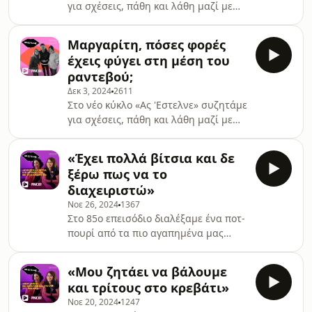
για σχέσεις, πάθη και λάθη μαζί με
αγαπημένους καλεσμένους ... Σήμερα
έχουμε μαζί μας τη γκουρού των
Μαργαρίτη, πόσες φορές
ερωτiκών αποριών, αλλά και
έχεις φύγει στη μέση του
δημοσιογράφο, ραδιοφωνική
ραντεβού;
παραγωγό, συγγραφέα και podcaster,
Δεκ 3, 2024
2611
Μαρία Αμανατίδου!
Στο νέο κύκλο «Ας 'Εστελνε» συζητάμε
για σχέσεις, πάθη και λάθη μαζί με
αγαπημένους καλεσμένους ...
Ποδαρικό μας κάνει ο ραδιοφωνικός
«Έχει πολλά βίτσια και δε
παραγωγός και TikToker, Μαργαρίτης
ξέρω πως να το
Κεχαγιάς.
διαχειριστώ»
Νοε 26, 2024
1367
Στο 85ο επεισόδιο διαλέξαμε ένα ποτ-
πουρί από τα πιο αγαπημένα μας
σημεία των επεισοδίων της
τελευταίας σεζόν και τα διαβάζουμε!
«Μου ζητάει να βάλουμε
και τρίτους στο κρεβάτι»
Νοε 20, 2024
1247