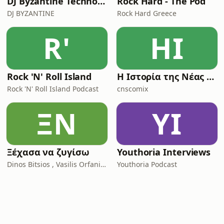
DJ Byzantine Techno Podcast
Rock Hard - The Pod
DJ BYZANTINE
Rock Hard Greece
R'
ΗΙ
Rock 'N' Roll Island
Η Ιστορία της Νέας Ρώμης
Rock 'N' Roll Island Podcast
cnscomix
ΞΝ
YI
Ξέχασα να ζυγίσω
Youthoria Interviews
Dinos Bitsios , Vasilis Orfanidis
Youthoria Podcast