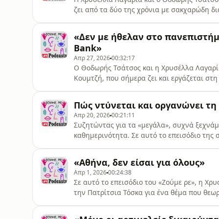
ζει από τα δύο της χρόνια με σακχαρώδη δι
ωριμότητα, η Στέλλα μιλά για μια καθημερ
πραγματικά: την αδιάκοπη διαχείριση του σ
«Δεν με ήθελαν στο πανεπιστήμ
άγχος που επηρεάζει το σώμα αλλά και για
Bank»
Απρ 27, 2026
00:32:17
Ο Θοδωρής Τσάτσος και η Χρυσέλλα Λαγαρί
Κουμτζή, που σήμερα ζει και εργάζεται στη 
χρειάστηκε να ξεπεράσει προκειμένου να ε
για την καθημερινότητά του ως φοιτητή αλλ
Πώς ντύνεται και οργανώνει τη
αντιμετωπίζουν οι οπτικά ανάπηροι σπουδ
Απρ 20, 2026
00:21:11
Συζητώντας για τα «μεγάλα», συχνά ξεχνάμε
καθημερινότητα. Σε αυτό το επεισόδιο της σ
Θοδωρή Τσάτσο η κουβέντα ξεκινά από απλέ
διαλέγει ρούχα, πώς τα πλένει, πώς οργαν
«Αθήνα, δεν είσαι για όλους»
προσωπικές εμπειρίες, αναδεικνύεται μια 
Απρ 1, 2026
00:24:38
Σε αυτό το επεισόδιο του «Ζούμε ρε», η Χ
την Πατρίτσια Τόσκα για ένα θέμα που θεω
αγγίξει καν: την προσβασιμότητα. Με αφορ
Αντιγόνης Καρνεσιώτη, «The Handbrake», η