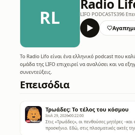
Radio Lif
RL
LIFO PODCASTS
396 Επε
Αγαπημ
Το Radio Lifo είναι ένα ελληνικό podcast που κα
ομάδα της LIFO επιχειρεί να αναλύσει και να εξ
συνεντεύξεις.
Επεισόδια
Τρωάδες: Το τέλος του κόσμου
Ιουλ 29, 2026
00:22:00
Στις «Τρωάδες», οι πενθούσες μητέρες –και
προσκήνιο. Εδώ, στις πλασματικές ακτές τη
διαμαρτυρηθούν όσο το επιθυμούν. Οι νόμοι