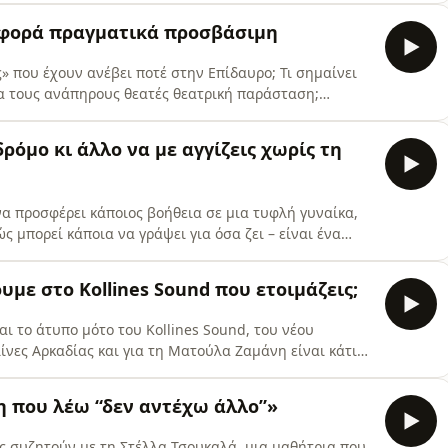
ει. Οι άνδρες θεατές έρχονται, έτσι, αντιμέτωποι με το
η φορά πραγματικά προσβάσιμη
ς» που έχουν ανέβει ποτέ στην Επίδαυρο; Τι σημαίνει
α τους ανάπηρους θεατές θεατρική παράσταση;
σία όταν στη σκηνή συνυπάρχουν καλλιτέχνες με και
ληψη να μεταμορφώσει όχι μόνο το ποιος βλέπει θέατρο
ρόμο κι άλλο να με αγγίζεις χωρίς τη
α προσφέρει κάποιος βοήθεια σε μια τυφλή γυναίκα,
 μπορεί κάποια να γράψει για όσα ζει – είναι ένα
ρή σε αυτό το επεισόδιο της σειράς πόντκαστ «Ζούμε
η συγγραφή, για την έμφυλη διάσταση της τυφλότητας,
υμε στο Kollines Sound που ετοιμάζεις;
αι το άτυπο μότο του Kollines Sound, του νέου
ίνες Αρκαδίας και για τη Ματούλα Ζαμάνη είναι κάτι
 συναυλιών. Είναι ένα «κάλεσμα για επιστροφή» στις
ς μικρές ανθρώπινες συνδέσεις που, όπως λέει,τις
η που λέω “δεν αντέχω άλλο”»
ς συζητούν με τη Στέλλα Τσουκαλά, μια μαθήτρια που