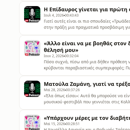
στο κοίλον, είναι υποχρεωμένη να τις ακούσ
Η Επίδαυρος γίνεται για πρώτ
απαγορευμένο, με αυτό που δε
Ιουλ 4, 2026
00:43:43
Γιατί αυτές είναι οι πιο σπουδαίες «Τρωάδε
στην πράξη μια πραγματικά προσβάσιμη γι
Πώςαλλάζει η ίδια η καλλιτεχνική διαδικα
χωρίς αναπηρία; Τελικά, μπορεί η συμπερί
«Άλλο είναι να με βοηθάς στον δ
αλλά και τον ίδιο τον τρόπο με τον οποίο
θέλησή μου»
Ιουν 2, 2026
00:32:04
Πόσο συχνά, πίσω από μια δήθεν πρόθεση ν
κρύβονται παραβιαστικές συμπεριφορές; Πώς
τέτοιο κείμενο λογοτεχνία; Η Χριστίνα Σαρ
Ρε!» μιλά για τη σχέση της αναπηρίας με τ
Ματούλα Ζαμάνη, γιατί να τρέξο
για τις πολλαπλές ταυτότητες που μπ
Μαϊ 28, 2026
00:37:26
«Έλα όπως είσαι»: Αυτό θα μπορούσε να είν
μουσικού φεστιβάλ που γεννιέται στις Κολλ
πολύ περισσότερο από μια απλή διοργάνωση
παρέες, στα χωριά, στη συλλογικότητα, στι
«Υπάρχουν μέρες με τον διαβήτ
έχουμε χάσει. Εξηγεί πώς μια ομάδα περίπ
Μαϊ 15, 2026
00:28:51
Η Χρυσέλλα Λαγαρία και ο Θοδωρής Τσάτσο