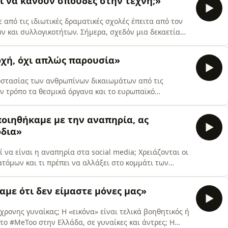
ι να κάνουν σπουδές στην τέχνη;»
 πόλη
 από τις ιδιωτικές δραματικές σχολές έπειτα από τον
 και συλλογικοτήτων. Σήμερα, σχεδόν μια δεκαετία
ται, στο πεδίο του χορού. Με αφορμή την ίδρυση της
Ντέμυ Παπαθανασίου εξηγεί γιατί η συμπερίληψη δεν
οχή, όχι απλώς παρουσία»
οστασίας των ανθρωπίνων δικαιωμάτων από τις
ν τρόπο τα θεσμικά όργανα και το ευρωπαϊκό
ν δικαιωμάτων των πολιτών; Και τελικά, αρκεί η
ται συνεχής διεκδίκηση και ενεργή συμμετοχή για την
ποιηθήκαμε με την αναπηρία, ας
ότητά μας; Η Κατ
όδια»
εί να είναι η αναπηρία στα social media; Xρειάζονται οι
τόμων και τι πρέπει να αλλάξει στο κομμάτι των
 Παπανικολάου συζητά με τον Γρηγόρη Χρυσικό και τη
ο πλαίσιο του 2ου κύκλου των «Open Talks».Τα «Open
με ότι δεν είμαστε μόνες μας»
ρονης γυναίκας; Η «εικόνα» είναι τελικά βοηθητικός ή
το #MeToo στην Ελλάδα, σε γυναίκες και άντρες; Η