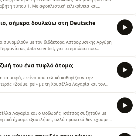
αβήτη τύπου 1. Με αφοπλιστική ειλικρίνεια και
ινότητα που οι περισσότεροι άνθρωποι δεν γνωρίζουν
ακχάρου, την εξάντληση, τις νύχτες χωρίς ύπνο, το
ιο, σήμερα δουλεύω στη Deutsche
α συνομιλούν με τον διδάκτορα Αστροφυσικής Αργύρη
Γερμανία ως data scientist, για τα εμπόδια που
ισαχθεί στο Αριστοτέλειο Πανεπιστήμιο Θεσσαλονίκης,
ά και για τις προκλήσεις που εξακολουθούν να
 ζωή του ένα τυφλό άτομο;
αστές
 τα μικρά, εκείνα που τελικά καθορίζουν την
ειράς «Ζούμε, ρε!» με τη Χρυσέλλα Λαγαρία και τον
ς, σχεδόν αυτονόητες απορίες: πώς ένα τυφλό άτομο
ώνει την ντουλάπα του; Μέσα από χιούμορ και
πραγματικ
ρυσέλλα Λαγαρία και ο Θοδωρής Τσάτσος συζητούν με
ρητικά έχουμε εξαντλήσει, αλλά πρακτικά δεν έχουμε
μή τη συμμετοχή της στην ταινία μικρού μήκους της
 Πατρίτσια μιλά για την καθημερινότητα ενός