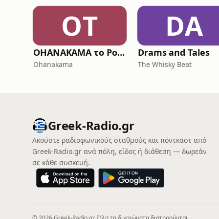
OΤ
DA
OHANAKAMA το Podcast
Drams and Tales
Ohanakama
The Whisky Beat
Greek-Radio.gr
Ακούστε ραδιοφωνικούς σταθμούς και πόντκαστ από
Greek-Radio.gr ανά πόλη, είδος ή διάθεση — δωρεάν
σε κάθε συσκευή.
© 2026 Greek-Radio.gr. Όλα τα δικαιώματα διατηρούνται.