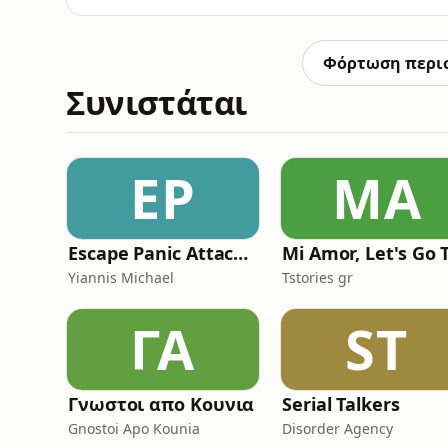
Κατερίνα Παπανικολάου συζητά με την Άνν
πλαίσιο του 2ου κύκλου των «Open Talks».Τ
ουσιαστικών συζητήσεων για τα δικαιώματα
Φόρτωση περι
Συνιστάται
EP
MA
Escape Panic Attacks Podcast
Yiannis Michael
Tstories gr
ΓΑ
ST
Γνωστοι απο Κουνια
Serial Talkers
Gnostoi Apo Kounia
Disorder Agency