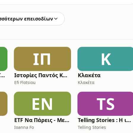
α Διαμαντοπούλου και την Εβελίνα Παπούλια, στο
α «Open Talks» είναι μια σειρά «ανοιχτών»,
, τα στ
σσότερων επεισοδίων
ΙΠ
Κ
Mi Amor, Let's Go Travel
Ιστορίες Παντός Καιρού
Κλακέτα
Efi Flotsiou
Κλακέτα
EΝ
TS
ETF Να Πάρεις - Με Την Ioanna Fo
Telling Stories : Η ιστορία όπως δεν την ξέρατε!
Ioanna Fo
Telling Stories