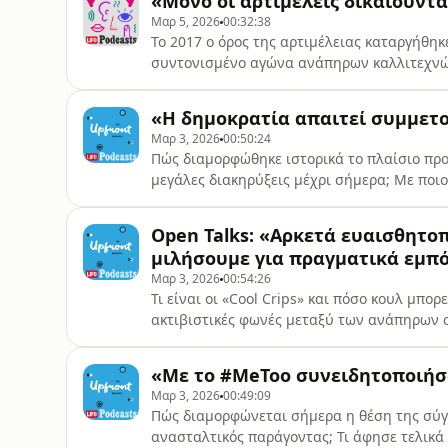
«Mόνο oι αρτιμελείς δικαιούντα
ανθρώπου που κινείται με αμαξίδιο σε μια
Μαρ 5, 2026
00:32:38
Το 2017 ο όρος της αρτιμέλειας καταργήθηκε
συντονισμένο αγώνα ανάπηρων καλλιτεχνών
μετά, η ιστορία φαίνεται να επαναλαμβάνε
Ανώτατης Σχολής Παραστατικών Τεχνών, η 
«Η δημοκρατία απαιτεί συμμετ
μπορεί να είναι αφηρημένη έννοια αλλά
Μαρ 3, 2026
00:50:24
Πώς διαμορφώθηκε ιστορικά το πλαίσιο πρ
μεγάλες διακηρύξεις μέχρι σήμερα; Με ποιο
οικοδόμημα συμβάλλουν στη διασφάλιση τω
νομική κατοχύρωση από μόνη της ή απαιτεί
Open Talks: «Αρκετά ευαισθητο
ουσιαστική εφαρμογή τους στην καθημεριν
μιλήσουμε για πραγματικά εμπ
Μαρ 3, 2026
00:54:26
Τι είναι οι «Cool Crips» και πόσο κουλ μπορ
ακτιβιστικές φωνές μεταξύ των ανάπηρων α
υποδομών και της εκπαίδευσης; Η Κατερίνα
Νίνα Αλεξάνδρου από τους «Cool Crips», στ
«Με το #MeToo συνειδητοποιήσα
Talks» είναι μια σειρά «ανοιχτώ
Μαρ 3, 2026
00:49:09
Πώς διαμορφώνεται σήμερα η θέση της σύγχ
ανασταλτικός παράγοντας; Τι άφησε τελικά 