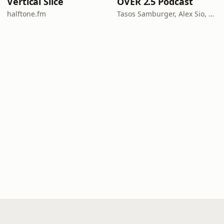
Vertical Slice
OVER 2.5 Podcast
halftone.fm
Tasos Samburger, Alex Sio, Monkey Bros