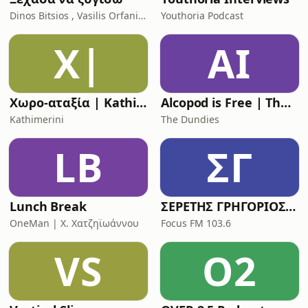
Dinos Bitsios , Vasilis Orfanidis
Youthoria Podcast
Χ|
AI
Χωρο-αταξία | Kathimerini
Alcopod is Free | The (Greek) Eurovision Podcast
Kathimerini
The Dundies
LB
ΣΓ
Lunch Break
ΣΕΡΕΤΗΣ ΓΡΗΓΟΡΙΟΣ - ΚΟΝΤΡΑ ΣΤΟ ΣΥΣΤΗΜΑ
OneMan | X. Χατζηϊωάννου
Focus FM 103.6
VS
O2