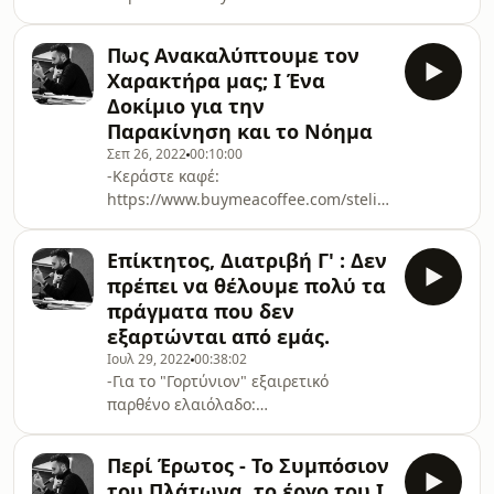
-Instagram:
https://www.instagram.com/noble_ste/?
Πως Ανακαλύπτουμε τον
hl=el Spotify: ΠΕΡΙ ΖΩΗΣ
Χαρακτήρα μας; I Ένα
Δοκίμιο για την
Παρακίνηση και το Νόημα
Σεπ 26, 2022
00:10:00
-Κεράστε καφέ:
https://www.buymeacoffee.com/steliospap
-Instagram:
https://www.instagram.com/noble_ste/?
Επίκτητος, Διατριβή Γ' : Δεν
hl=el Spotify: ΠΕΡΙ ΖΩΗΣ
πρέπει να θέλουμε πολύ τα
πράγματα που δεν
εξαρτώνται από εμάς.
Ιουλ 29, 2022
00:38:02
-Για το "Γορτύνιον" εξαιρετικό
παρθένο ελαιόλαδο:
https://gortynion.com/ -Βιβλία:
https://payhip.com/SteliosPapagrigoriou
Περί Έρωτος - Το Συμπόσιον
-Κεράστε καφέ:
του Πλάτωνα, το έργο του Ι.