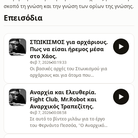
σκοπό τη γνώση και την γνώση των ορίων της γνώσης.
Επεισόδια
ΣΤΩΙΚΙΣΜΟΣ για αρχάριους.
Πως να είσαι ήρεμος μέσα
στο Χάος.
Φεβ 7, 2026
00:19:33
Οι βασικές αρχές του Στωικισμού για
αρχάριους και για άτομα που
ενδιαφέρονται για την φιλοσοφία.
"Σκάβε μέσα σου· μέσα σου είναι η
Αναρχία και Ελευθερία.
πηγή του καλού και θα αναβλύζει
Fight Club, Mr.Robot και
πάντα αν πάντα την αναζητείς."
Αναρχικός Τραπεζίτης.
Μάρκος Αυρήλιος
Φεβ 7, 2026
00:08:58
Σε αυτό το βίντεο μιλάω για το έργο
του Φερνάντο Πεσσόα, ''Ο Αναρχικός
Τραπεζίτης'', την ιδέα της Αναρχίας