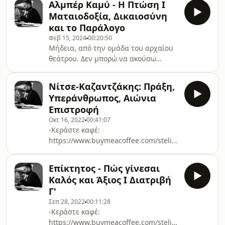
Αλμπέρ Καμύ - Η Πτώση Ι
hl=el Spotify: ΠΕΡΙ ΖΩΗΣ
Ματαιοδοξία, Δικαιοσύνη
και το Παράλογο
Φεβ 15, 2024
00:20:50
Μήδεια, από την ομάδα του αρχαίου
θεάτρου. Δεν μπορώ να ακούσω
αυτήν την γλώσσα χωρίς να κλάψω,
σαν κάποιον που βρίσκει επιτέλους
Νίτσε-Καζαντζάκης: Πράξη,
την πατρίδα του. Αυτά τα λόγια είναι
Υπεράνθρωπος, Αιώνια
τα δικά μου, όπως και τα
Επιστροφή
συναισθήματα, δική μου και η πίστη.
Οκτ 16, 2022
00:41:07
"Τι δυστυχία είναι αυτή του
-Κεράστε καφέ:
ανθρώπου δίχως πολιτεία". "Ω,
https://www.buymeacoffee.com/steliospap
βοηθήστε με για να μη βρεθώ χωρίς
-Instagram:
πολιτεία", λέει ο χορός. Είμαι χωρίς
https://www.instagram.com/noble_ste/?
πολιτεία. --- Αλμπέρ Καμύ,
Επίκτητος - Πώς γίνεσαι
hl=el Spotify: ΠΕΡΙ ΖΩΗΣ
Σημειωματάρια
Καλός και Άξιος Ι Διατριβή
Γ'
Σεπ 28, 2022
00:11:28
-Κεράστε καφέ:
https://www.buymeacoffee.com/steliospap