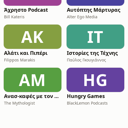
Άχρηστο Podcast
Αυτόπτης Μάρτυρας
Bill Kateris
Alter Ego Media
ΑΚ
ΙΤ
Αλάτι και Πιπέρι
Ιστορίες της Τέχνης
Filippos Marakis
Παύλος Γκουγιάννος
ΑΜ
HG
Ανασ-καφές με τον Κων/νο Λουκόπουλο
Hungry Games
The Mythologist
BlackLemon Podcasts