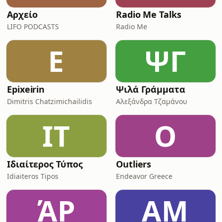
Αρχείο
Radio Me Talks
LIFO PODCASTS
Radio Me
E
ΨΓ
Epixeirin
Ψιλά Γράμματα
Dimitris Chatzimichailidis
Αλεξάνδρα Τζαμάνου
ΙΤ
O
Ιδιαίτερος Τύπος
Outliers
Idiaiteros Tipos
Endeavor Greece
ΆP
ΑΜ