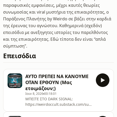
παραφυσικές εμφανίσεις, μέχρι καυτές θεωρίες
συνωμοσίας και viral μυστήρια της επικαιρότητας, ο
Παράξενος Πλανήτης by Weirdo σε βάζει στην καρδιά
της έρευνας του αγνώστου. Καθημερινά (σχεδόν)
επεισόδια με ανεξηγητες ιστορίες του παρελθόντος
και της επικαιρότητας. Εδώ τίποτα δεν είναι “απλά
σύμπτωση”.
Επεισόδια
ΑΥΤΟ ΠΡΕΠΕΙ ΝΑ ΚΑΝΟΥΜΕ
ΟΤΑΝ ΕΡΘΟΥΝ (Μας
ετοιμάζουν;)
Ιουν 8, 2026
00:18:01
ΜΠΕΙΤΕ ΣΤΟ DARK SIGNAL:
⁠⁠⁠⁠⁠⁠⁠https://weirdoccult.substack.com/subscribe⁠⁠⁠⁠⁠⁠⁠Καλω
στον Παράξενο Πλανήτη, το podcast
για ανεξήγητα φαινόμενα, UFO,