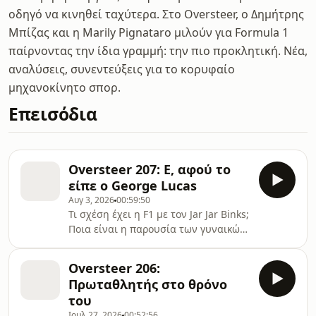
οδηγό να κινηθεί ταχύτερα. Στο Oversteer, ο Δημήτρης
Μπίζας και η Marily Pignataro μιλούν για Formula 1
παίρνοντας την ίδια γραμμή: την πιο προκλητική. Νέα,
αναλύσεις, συνεντεύξεις για το κορυφαίο
μηχανοκίνητο σπορ.
Επεισόδια
Oversteer 207: Ε, αφού το
είπε ο George Lucas
Αυγ 3, 2026
00:59:50
Τι σχέση έχει η F1 με τον Jar Jar Binks;
Ποια είναι η παρουσία των γυναικών
στο σπορ; Και ποια πίστα θα
αντικαταστήσει τους αγώνες&#8230;
Oversteer 206:
Πρωταθλητής στο θρόνο
του
Ιουλ 27, 2026
00:52:56