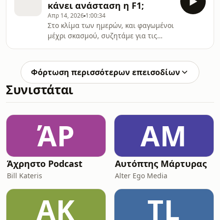
κάνει ανάσταση η F1;
Απρ 14, 2026
1:00:34
Στο κλίμα των ημερών, και φαγωμένοι
μέχρι σκασμού, συζητάμε για τις
κρίσιμες συναντήσεις FIA και F1 και
το μέλλον του Verstappen μετά την
αποχώρηση Lambiase.
Φόρτωση περισσότερων επεισοδίων
Συνιστάται
ΆP
ΑΜ
Άχρηστο Podcast
Αυτόπτης Μάρτυρας
Bill Kateris
Alter Ego Media
ΑΚ
TL