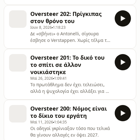
και μάς θύμισε τι σημαίνει
Hammertime, σε έναν αγώνα που η
Oversteer 202: Πρίγκιπας
δεύτερη θέση&#8230;
στον θρόνο του
Ιουν 8, 2026
1:18:23
Δε «σβήνει» ο Antonelli, σίγουρα
έσβησε ο Verstappen. Χωρίς τέλμα το
κενό στο οποίο έχει πέσει ο Russell
και συζητάμε για το αν ο
Oversteer 201: Το δικό του
Leclerc&#8230;
το σπίτι σε άλλον
νοικιάστηκε
Μαϊ 26, 2026
1:09:41
Το πρωτάθλημα δεν έχει τελειώσει,
αλλά η ψυχολογία έχει αλλάξει για τα
καλά. Επίσης, βάζουμε στο επίκεντρο
την εμφάνιση του Hamilton, τις
Oversteer 200: Νόμος είναι
απειλές του Verstappen&#8230;
το δίκιο του εργάτη
Μαϊ 11, 2026
1:04:35
Οι οδηγοί γκρίνιαξαν τόσο που τελικά
θα γίνουν αλλαγές εν όψει 2027.