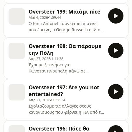
Oversteer 199: Μαϊάμι nice
Μαϊ 4, 2026
1:09:44
Ο Kimi Antonelli συνέχισε από εκεί
που έμεινε, ο George Russell το ίδιο.
Στη McLaren νιώθουν ότι έχασαν
ευκαιρία για την πρώτη τους νίκη,
Oversteer 198: Θα πάρουμε
στη&#8230;
την Πόλη
Απρ 27, 2026
1:11:38
Έχουμε ξεκινήσει για
Κωνσταντινούπολη πάνω σε
δικάβαλα και μας ακολουθούν οι
Κινέζοι. Όλα θα βγάλουν νόημα
Oversteer 197: Are you not
πατώντας play.
entertained?
Απρ 21, 2026
00:56:34
Σχολιάζουμε τις αλλαγές στους
κανονισμούς που φέρνει η FIA από το
GP Μαϊάμι, την Doriane Pin και τον
όρο που δίχασε το Twitter, αλλά
Oversteer 196: Πότε θα
και&#8230;