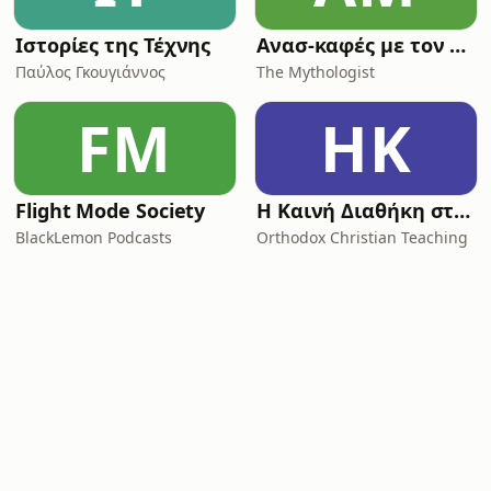
Ιστορίες της Τέχνης
Ανασ-καφές με τον Κων/νο Λουκόπουλο
Παύλος Γκουγιάννος
The Mythologist
FM
ΗΚ
Flight Mode Society
Η Καινή Διαθήκη στην vεοελληνική με μουσική υπόκρουση (Η Αγία Γραφή)
BlackLemon Podcasts
Orthodox Christian Teaching