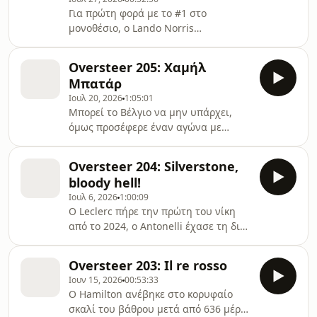
Για πρώτη φορά με το #1 στο
μονοθέσιο, ο Lando Norris
πανηγύρισε νίκη. Ο Kimi Antonelli
βγήκε πάλι κερδισμένος και η Ferrari
Oversteer 205: Χαμήλ
έχασε μια τεράστια&#8230;
Μπατάρ
Ιουλ 20, 2026
1:05:01
Μπορεί το Βέλγιο να μην υπάρχει,
όμως προσέφερε έναν αγώνα με
σημαντικές συνέπειες στη μάχη του
πρωταθλήματος. Bonus: ψάχνουμε
Oversteer 204: Silverstone,
φορτιστές για τις μπαταρίες.
bloody hell!
Ιουλ 6, 2026
1:00:09
Ο Leclerc πήρε την πρώτη του νίκη
από το 2024, ο Antonelli έχασε τη δική
του νίκη μέσα από τα χέρια του, κι ο
Verstappen&#8230;
Oversteer 203: Il re rosso
Ιουν 15, 2026
00:53:33
Ο Hamilton ανέβηκε στο κορυφαίο
σκαλί του βάθρου μετά από 636 μέρες