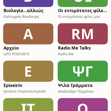
Βιολογία...αλλιώς
Οι εντιμότατες φίλες μας
Καλλιρρόη Βουδούρη
Οι εντιμότατες φίλες μας
Α
RM
Αρχείο
Radio Me Talks
LIFO PODCASTS
Radio Me
E
ΨΓ
Epixeirin
Ψιλά Γράμματα
Dimitris Chatzimichailidis
Αλεξάνδρα Τζαμάνου
ΙΤ
O