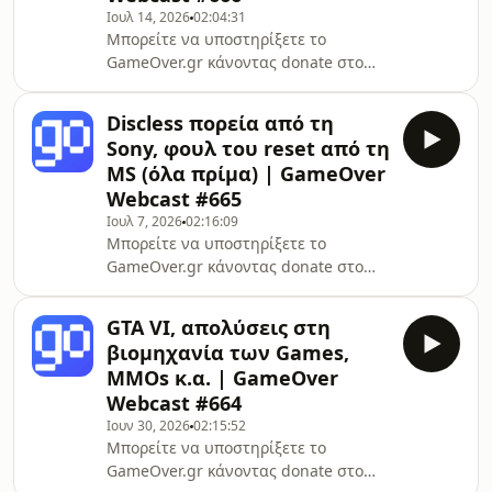
Ιουλ 14, 2026
02:04:31
-Επισκεφθείτε το site μας στο
Μπορείτε να υποστηρίξετε το
https://gameover.gr/* -Βρείτε μας στο
GameOver.gr κάνοντας donate στο
Discord https://discord.gg/YpGqTf4*
παρακάτω
-Βρείτε μας στο facebook
link:https://www.paypal.com/donate/?
https://bit.ly/2EaKvAY* -Βρείτε μας
Discless πορεία από τη
hosted_button_id=PZGZV6CJBD7UJ*
στο in
Sony, φουλ του reset από τη
-Κάντε subscribe στο κανάλι
MS (όλα πρίμα) | GameOver
GameOverGR Plus στο YouTube
Webcast #665
https://tinyurl.com/GameOverGRplus*
Ιουλ 7, 2026
02:16:09
-Επισκεφθείτε το site μας στο
Μπορείτε να υποστηρίξετε το
https://gameover.gr/* -Βρείτε μας στο
GameOver.gr κάνοντας donate στο
Discord https://discord.gg/YpGqTf4*
παρακάτω
-Βρείτε μας στο facebook
link:https://www.paypal.com/donate/?
https://bit.ly/2EaKvAY* -Βρείτε μας
GTA VI, απολύσεις στη
hosted_button_id=PZGZV6CJBD7UJ*
στο in
βιομηχανία των Games,
-Κάντε subscribe στο κανάλι
MMOs κ.α. | GameOver
GameOverGR Plus στο YouTube
Webcast #664
https://tinyurl.com/GameOverGRplus*
Ιουν 30, 2026
02:15:52
-Επισκεφθείτε το site μας στο
Μπορείτε να υποστηρίξετε το
https://gameover.gr/* -Βρείτε μας στο
GameOver.gr κάνοντας donate στο
Discord https://discord.gg/YpGqTf4*