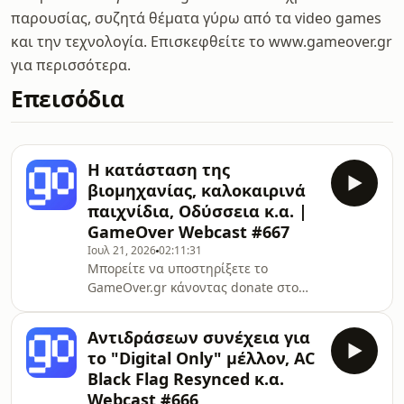
παρουσίας, συζητά θέματα γύρω από τα video games
και την τεχνολογία. Επισκεφθείτε το www.gameover.gr
για περισσότερα.
Επεισόδια
Η κατάσταση της
βιομηχανίας, καλοκαιρινά
παιχνίδια, Οδύσσεια κ.α. |
GameOver Webcast #667
Ιουλ 21, 2026
02:11:31
Μπορείτε να υποστηρίξετε το
GameOver.gr κάνοντας donate στο
παρακάτω
link:https://www.paypal.com/donate/?
Αντιδράσεων συνέχεια για
hosted_button_id=PZGZV6CJBD7UJ*
το "Digital Only" μέλλον, AC
-Κάντε subscribe στο κανάλι
Black Flag Resynced κ.α.
GameOverGR Plus στο YouTube
Webcast #666
https://tinyurl.com/GameOverGRplus*