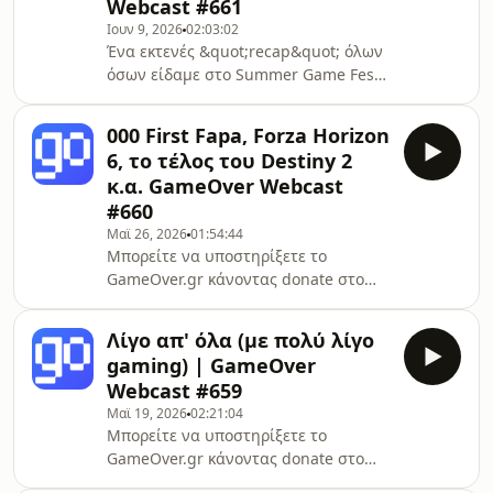
Webcast #661
-Κάντε subscribe στο κανάλι
Ιουν 9, 2026
02:03:02
GameOverGR Plus στο YouTube
Ένα εκτενές &quot;recap&quot; όλων
https://tinyurl.com/GameOverGRplus*
όσων είδαμε στο Summer Game Fest
-Επισκεφθείτε το site μας στο
2026.Μπορείτε να υποστηρίξετε το
https://gameover.gr/* -Βρείτε μας στο
GameOver.gr κάνοντας donate στο
Discord http
000 First Fapa, Forza Horizon
παρακάτω
6, το τέλος του Destiny 2
link:https://www.paypal.com/donate/?
κ.α. GameOver Webcast
hosted_button_id=PZGZV6CJBD7UJ*
#660
-Κάντε subscribe στο κανάλι
Μαϊ 26, 2026
01:54:44
GameOverGR Plus στο YouTube
Μπορείτε να υποστηρίξετε το
https://tinyurl.com/GameOverGRplus*
GameOver.gr κάνοντας donate στο
-Επισκεφθείτε το site μας στο
παρακάτω
https://gameover.gr/* -Βρείτε μας στο
link:https://www.paypal.com/donate/?
Discord https://discord.gg/YpG
Λίγο απ' όλα (με πολύ λίγο
hosted_button_id=PZGZV6CJBD7UJ*
gaming) | GameOver
-Κάντε subscribe στο κανάλι
Webcast #659
GameOverGR Plus στο YouTube
Μαϊ 19, 2026
02:21:04
https://tinyurl.com/GameOverGRplus*
Μπορείτε να υποστηρίξετε το
-Επισκεφθείτε το site μας στο
GameOver.gr κάνοντας donate στο
https://gameover.gr/* -Βρείτε μας στο
παρακάτω
Discord https://discord.gg/YpGqTf4*