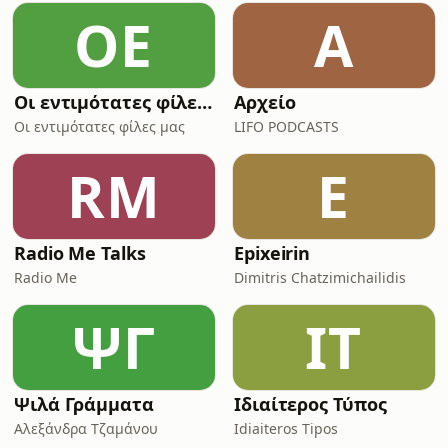
ΟΕ
Α
Οι εντιμότατες φίλες μας
Αρχείο
Οι εντιμότατες φίλες μας
LIFO PODCASTS
RM
E
Radio Me Talks
Epixeirin
Radio Me
Dimitris Chatzimichailidis
ΨΓ
ΙΤ
Ψιλά Γράμματα
Ιδιαίτερος Τύπος
Αλεξάνδρα Τζαμάνου
Idiaiteros Tipos