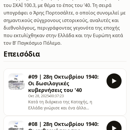
του ΣΚΑΪ 100.3, με θέμα το έπος του ’40. Τη σειρά
υπογράφει ο Άρης Πορτοσάλτε, ο οποίος συνομιλεί με
σημαντικούς σύγχρονους ιστορικούς, αναλυτές και
διεθνολόγους, περιγράφοντας γεγονότα της εποχής
που εκτυλίχθηκαν στην Ελλάδα και την Ευρώπη κατά
τον Β’ Παγκόσμιο Πόλεμο.
Επεισόδια
#09 | 28η Οκτωβρίου 1940:
Οι δωσιλογικές
κυβερνήσεις του '40
Οκτ 28, 2025
00:37:23
Κατά τη διάρκεια της Κατοχής, η
Ελλάδα γνώρισε και ένα άλλο
πρόσωπο του πολέμου: αυτό της
συνεργασίας με τον εχθρό.Τρεις
#08 | 28η Οκτωβρίου 1940:
κυβερνήσεις σχηματίστηκαν στην