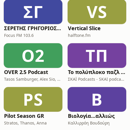
ΣΓ
VS
πολέμου. Ο λαός, παρά τον
αιφνιδιασμό, γεμίζει τους δρόμους με
ενθουσιασμό και περηφάνια, ενώ οι
στρατιώτες φεύγουν για το μέτωπο με
ΣΕΡΕΤΗΣ ΓΡΗΓΟΡΙΟΣ - ΚΟΝΤΡΑ ΣΤΟ ΣΥΣΤΗΜΑ
Vertical Slice
επευφημίες. Στις πρώτες μάχες στα
ελληνοαλβανικά σύνορα, οι ελληνικές
Focus FM 103.6
halftone.fm
δυνάμεις αντισ
O2
ΤΠ
OVER 2.5 Podcast
Το πολύπλοκο παζλ της Ινδοευρωπαϊκής γλώσσας
Tasos Samburger, Alex Sio, Monkey Bros
ΣΚΑΪ Podcasts - SKAI podcasts
PS
Β
Pilot Season GR
Βιολογία...αλλιώς
Stratos, Thanos, Anna
Καλλιρρόη Βουδούρη