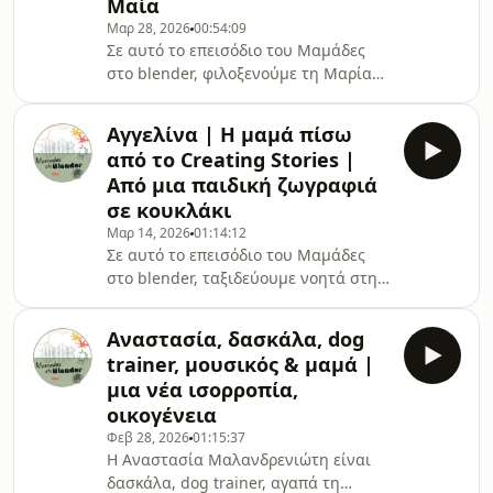
Μαία
μοναδική εμπειρία.Με απλό και
κατανοητό τρόπο, προσεγγίζουμε τον
Μαρ 28, 2026
00:54:09
Σε αυτό το επεισόδιο του Μαμάδες
τοκετό ρεαλιστικά, χωρίς μύθους και
στο blender, φιλοξενούμε τη Μαρία
υπερβολές. Ένα επεισόδιο που θα σε
Πολατκεισόγλου, μαία με πολυετή
βοηθήσει να δει
εμπειρία και ισχυρό επιστημονικό
Αγγελίνα | Η μαμά πίσω
υπόβαθρο, που στηρίζει γυναίκες από
από το Creating Stories |
την εγκυμοσύνη μέχρι τις πρώτες
Από μια παιδική ζωγραφιά
μέρες με το μωρό.Αφήνουμε μύθους
σε κουκλάκι
και περιττό άγχος και με απλό και
Μαρ 14, 2026
01:14:12
ανθρώπινο τρόπο, μιλάμε για την
Σε αυτό το επεισόδιο του Μαμάδες
εγκυμοσύνη και δίνουμε απαντήσεις
στο blender, ταξιδεύουμε νοητά στη
σε ερωτήσεις που απασχολούν κάθε
Θεσσαλονίκη για να γνωρίσουμε την
μέλλουσα μαμά.Σε αυτό το επεισόδιο
Αγγελίνα, δημιουργό του Creating
Αναστασία, δασκάλα, dog
Stories, του πρώτου καταστήματος
trainer, μουσικός & μαμά |
στην Ευρώπη όπου μια παιδική
μια νέα ισορροπία,
ζωγραφιά μπορεί να μετατραπεί σε
οικογένεια
χειροποίητο κουκλάκι.Μιλήσαμε για
Φεβ 28, 2026
01:15:37
την ιδέα που γεννήθηκε από την
Η Αναστασία Μαλανδρενιώτη είναι
αγάπη για τη δημιουργία και την
δασκάλα, dog trainer, αγαπά τη
παιδική φαντασία, αλλά και για το