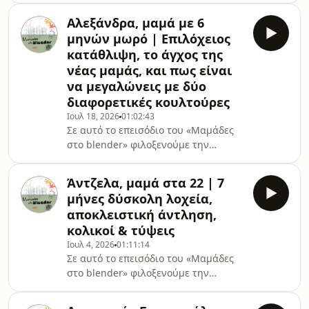
Σύμβουλο Γαλουχίας, και συζητάμε
Αλεξάνδρα, μαμά με 6
όλα όσα κάθε μαμά θα ήθελε να
μηνών μωρό | Επιλόχειος
γνωρίζει για τον θηλασμό, από τις
κατάθλιψη, το άγχος της
πρώτες ώρες μετά τη γέννηση μέχρι
νέας μαμάς, και πως είναι
τον αποθηλασμό.Ο θηλασμός είναι
να μεγαλώνεις με δύο
μια φυσική διαδικασία, αλλά αυτό
δεν σημαίνει ότι είναι πάντα εύκολη.
διαφορετικές κουλτούρες
Μέσα από μια επιστημονικά
Ιουλ 18, 2026
01:02:43
τεκμηριωμένη αλλά και ανθρώπινη
Σε αυτό το επεισόδιο του «Μαμάδες
συζήτηση, μιλάμ
στο blender» φιλοξενούμε την
Αλεξάνδρα Κιελάροβα, μια μαμά ενός
6 μηνών αγοριού, που μας ανοίγει
Άντζελα, μαμά στα 22 | 7
την καρδιά της και μοιράζεται τη δική
μήνες δύσκολη λοχεία,
της διαδρομή προς τη μητρότητα. Με
αποκλειστική άντληση,
καταγωγή από τη Σλοβακία και
κολικοί & τύψεις
μεγαλωμένη στην Ελλάδα, μιλά για το
Ιουλ 4, 2026
01:11:14
πώς είναι να μεγαλώνεις ανάμεσα σε
Σε αυτό το επεισόδιο του «Μαμάδες
δύο κουλτούρες, πώς τα παιδικά
στο blender» φιλοξενούμε την
βιώματα διαμορφώνουν τον άνθρωπο
Άντζελα, μια μαμά 22 ετών από την
που γινόμαστε και, τελικά, τη μη
Κεφαλονιά, που μοιράζεται με