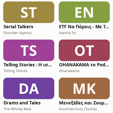
ST
EΝ
Serial Talkers
ETF Να Πάρεις - Με Την Ioanna Fo
Disorder Agency
Ioanna Fo
TS
OΤ
Telling Stories : Η ιστορία όπως δεν την ξέρατε!
OHANAKAMA το Podcast
Telling Stories
Ohanakama
DA
ΜΚ
Drams and Tales
Μενεξέδες και Ζουμπούλια
The Whisky Beat
Κωνσταντίνος Πουλής