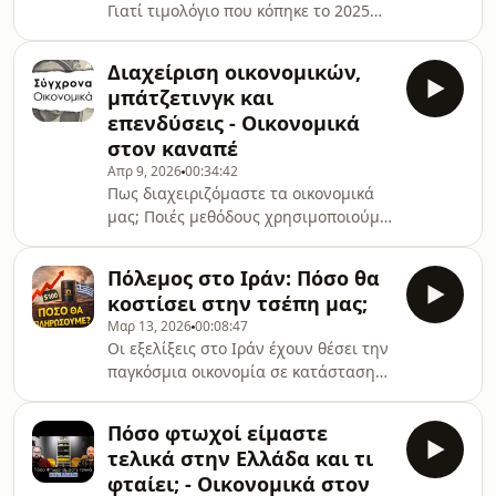
Γιατί τιμολόγιο που κόπηκε το 2025
οικονομικά, επιχειρηματικά και
μπορεί να περαστεί ως έξοδο το
χρηματοοικονομικά
2026;Στη συγκεκριμένη σειρά
θέματα.Επισκεφθείτε τη Viemeet και
Διαχείριση οικονομικών,
επεισοδίων, θα αναλύουμε σε
βρείτε επαγγελματίες:
μπάτζετινγκ και
περίπου 3 λεπτά λογιστικούς όρους,
⁠⁠⁠⁠⁠https://viemeet.com
επενδύσεις - Οικονομικά
έτσι ώστε να μπορούμε να
στον καναπέ
αντιλαμβανόμαστε καλύτερα
Απρ 9, 2026
00:34:42
οικονομικά και επιχειρηματικά
Πως διαχειριζόμαστε τα οικονομικά
ζητήματα.Επισκεφθείτε τη Viemeet
μας; Ποιές μεθόδους χρησιμοποιούμε
και βρείτε επαγγελματίες:
για μπατζετινγκ; Πόσα βάζουμε στην
⁠⁠https://viemeet.com/vres-
άκρη και πόσα
epaggelmatia⁠⁠Instagram: ⁠⁠⁠⁠⁠⁠⁠⁠⁠⁠⁠⁠⁠⁠ht
Πόλεμος στο Ιράν: Πόσο θα
επενδύουμε;Επισκεφθείτε τη Viemeet
κοστίσει στην τσέπη μας;
και βρείτε επαγγελματίες:
Μαρ 13, 2026
00:08:47
⁠⁠⁠⁠⁠https://viemeet.com/vres-
Οι εξελίξεις στο Ιράν έχουν θέσει την
epaggelmatia⁠⁠⁠⁠⁠Instagram: ⁠⁠⁠⁠⁠⁠⁠⁠⁠⁠⁠⁠⁠⁠⁠⁠⁠https://www.instagram.com/sug
παγκόσμια οικονομία σε κατάσταση
συναγερμού. Πέρα όμως από τις
γεωπολιτικές αναλύσεις, το ερώτημα
Πόσο φτωχοί είμαστε
που καίει όλους μας είναι ένα: Πόσο
τελικά στην Ελλάδα και τι
θα επηρεαστεί η τσέπη μας; Στο
φταίει; - Οικονομικά στον
σημερινό επεισόδιο, αναλύουμε τις