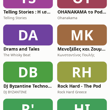
Telling Stories : Η ιστορία όπως δεν την ξέρατε!
OHANAKAMA το Podcast
Telling Stories
Ohanakama
DA
ΜΚ
Drams and Tales
Μενεξέδες και Ζουμπούλια
The Whisky Beat
Κωνσταντίνος Πουλής
DB
RH
DJ Byzantine Techno Podcast
Rock Hard - The Pod
DJ BYZANTINE
Rock Hard Greece
R'
ΗΙ