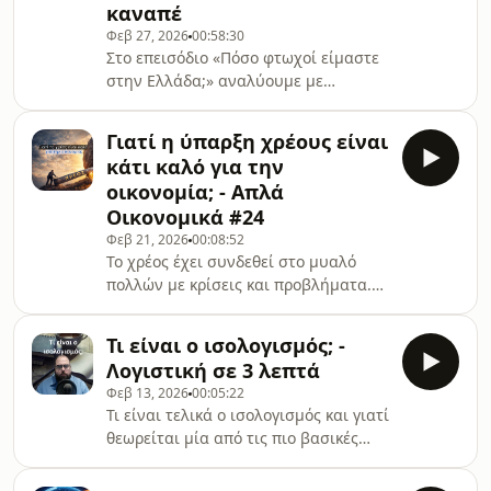
καναπέ
πραγματικές οικονομικές προεκτάσεις
Φεβ 27, 2026
00:58:30
της σύρραξης στο Ιράν.
Στο επεισόδιο «Πόσο φτωχοί είμαστε
Καταρρίπτουμε τον μύθο ότι ο
στην Ελλάδα;» αναλύουμε με
πόλεμος «βοηθάει την οικονομία» και
καθαρούς όρους τι σημαίνει
εξετάζουμε γιατί η Ελλάδα είναι
πραγματικά φτώχεια και πώς
ιδιαίτε
Γιατί η ύπαρξη χρέους είναι
μετριέται: διαθέσιμο εισόδημα,
κάτι καλό για την
αγοραστική δύναμη, κόστος ζωής και
οικονομία; - Απλά
ανισότητες. Με στοιχεία και
Οικονομικά #24
συγκρίσεις με την υπόλοιπη Ευρώπη,
Φεβ 21, 2026
00:08:52
εξετάζουμε αν οι Έλληνες είναι
Το χρέος έχει συνδεθεί στο μυαλό
πράγματι «φτωχοί» ή αν η εικόνα
πολλών με κρίσεις και προβλήματα.
είναι πιο σύνθετη από όσο δείχνουν
Είναι όμως πάντα κακό; Σε αυτό το
οι αριθμοί. Ένα επεισόδιο που
επεισόδιο αναλύουμε γιατί ένα υγιές
ξεχωρίζει τα δεδομένα από τ
Τι είναι ο ισολογισμός; -
επίπεδο χρέους μπορεί να
Λογιστική σε 3 λεπτά
λειτουργήσει θετικά για μια
Φεβ 13, 2026
00:05:22
οικονομία, πώς συμβάλλει στην
Τι είναι τελικά ο ισολογισμός και γιατί
ανάπτυξη, στις επενδύσεις και στη
θεωρείται μία από τις πιο βασικές
ρευστότητα, και ποια είναι η διαφορά
οικονομικές καταστάσεις μιας
μεταξύ βιώσιμου και μη βιώσιμου
επιχείρησης;Σε αυτό το σύντομο