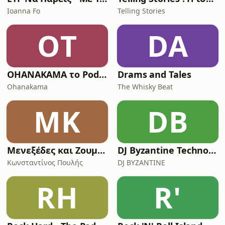
Ioanna Fo
Telling Stories
OΤ
DA
OHANAKAMA το Podcast
Drams and Tales
Ohanakama
The Whisky Beat
ΜΚ
DB
Μενεξέδες και Ζουμπούλια
DJ Byzantine Techno Podcast
Κωνσταντίνος Πουλής
DJ BYZANTINE
RH
R'