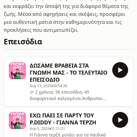
και εκφράζει την άποψή της για διάφορα θέματα της
ζωής. Μέσα από αφηγήσεις και σκέψεις, προσφέρει
μια αυθεντική ματιά στην καθημερινότητα και τις
προκλήσεις που αντιμετωπίζει.
Επεισόδια
ΔΩΣΑΜΕ ΒΡΑΒΕΙΑ ΣΤΑ
ΓΝΩΜΗ ΜΑΣ - ΤΟ ΤΕΛΕΥΤΑΙΟ
ΕΠΕΙΣΟΔΙΟ
Αυγ 13, 2025
00:54:36
🎉 2 χρόνια, 56 επεισόδια, 45
διαφορετικοί καλεσμένοι.Άνθρωποι
που με εμπιστεύτηκαν, μου άνοιξαν
την καρδιά τους και με αγκάλιασαν –
ΕΧΩ ΠΑΕΙ ΣΕ ΠΑΡΤΥ ΤΟΥ
κυριολεκτικά και μεταφορικά.💬 Πάνω
P.DIDDY - ΓΙΑΝΝΑ ΤΕΡΖΗ
από 7 εκατομμύρια προβολές
Αυγ 5, 2025
01:11:21
συνολικά.Εσείς μου δώσατε την
Η Γιάννα τερζή μιλάει για τα παιδικά
ευκαιρία να έχω αυτές τις