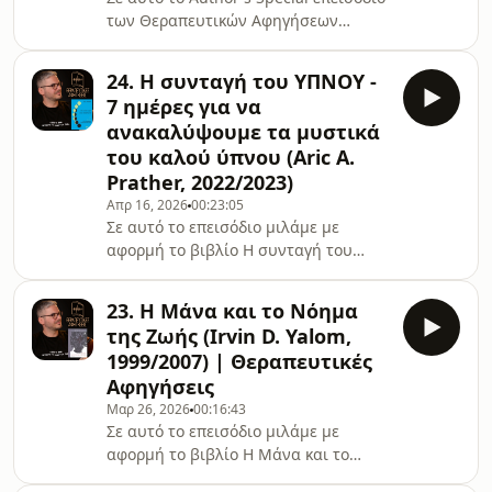
των Θεραπευτικών Αφηγήσεων
συναντώ την ⁠Ελένη Βασιλειάδη,
Σύμβουλο, Εκπαιδεύτρια Γονέων και
24. H συνταγή του ΥΠΝΟΥ -
συγγραφέα 4 βιβλίων: (2023) ⁠Μαμά,
7 ημέρες για να
μπαμπά, μ' ακούτε; (2024) ΟΤΑΝ Η
ανακαλύψουμε τα μυστικά
ΚΑΡΔΙΑ ΜΟΥ ΓΕΜΙΖΕΙ (2025) Η ΔΙΚΗ
του καλού ύπνου (Aric A.
ΜΟΥ ΣΤΙΓΜΗ (2026) ΕΧΩ ΠΟΛΛΑ ΝΑ
Prather, 2022/2023)
ΣΟΥ ΠΩ⁠Χρήσιμα Links: ⁠Instagram
Ελένης Βασιλειάδη⁠⁠⁠⁠⁠⁠⁠⁠⁠⁠⁠⁠Instagram Άγγελου
Απρ 16, 2026
00:23:05
Σε αυτό το επεισόδιο μιλάμε με
Λεβέντη⁠⁠⁠⁠⁠⁠⁠⁠⁠⁠⁠⁠⁠⁠⁠⁠⁠⁠⁠⁠⁠⁠⁠Youtube⁠⁠⁠⁠⁠⁠⁠⁠⁠ Άγγελου Λεβ
αφορμή το βιβλίο ⁠H συνταγή του
ύπνου - 7 ημέρες για να
ανακαλύψουμε τα μυστικά του καλού
23. Η Μάνα και το Νόημα
ύπνου. Κυκλοφόρησε το 2023 στα
της Ζωής (Irvin D. Yalom,
ελληνικά από Εκδόσεις Πεδίο.⁠⁠⁠Χρήσιμα
1999/2007) | Θεραπευτικές
Links: ⁠⁠⁠⁠⁠⁠⁠⁠⁠⁠⁠⁠Δωρεάν
Αφηγήσεις
ebook⁠⁠⁠⁠⁠⁠⁠⁠⁠⁠⁠⁠⁠⁠⁠⁠⁠⁠⁠⁠⁠⁠⁠⁠Instagram⁠⁠⁠⁠⁠⁠⁠⁠⁠⁠⁠⁠⁠⁠⁠⁠⁠⁠⁠⁠⁠⁠⁠Youtube⁠⁠⁠⁠⁠⁠⁠⁠⁠⁠⁠⁠⁠⁠⁠⁠⁠Μπλουζάκι
Μαρ 26, 2026
00:16:43
ΕΣΩΨΥΧΑ TheGreenPostIt⁠⁠⁠⁠⁠⁠O Άγγελος
Σε αυτό το επεισόδιο μιλάμε με
Λεβέντης είναι Κλινικός Κοινωνικός
αφορμή το βιβλίο ⁠Η Μάνα και το
Λειτουργός &amp
Νόημα της Ζωής του Irvin D. Yalom.