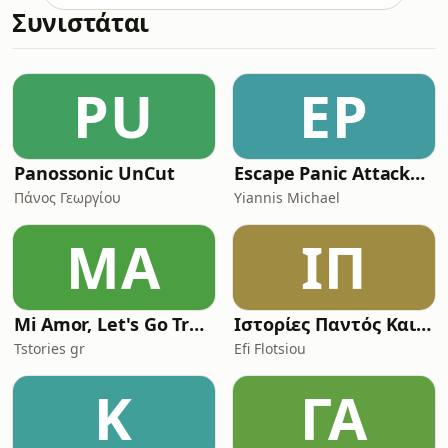
Συνιστάται
ebook⁠⁠⁠⁠⁠⁠⁠⁠⁠⁠⁠⁠⁠⁠⁠⁠⁠⁠⁠⁠Instagram⁠⁠⁠⁠⁠⁠⁠⁠⁠⁠⁠⁠⁠⁠⁠⁠⁠⁠⁠Youtube⁠⁠⁠⁠⁠⁠⁠⁠⁠⁠⁠⁠⁠Μπλουζάκι
ΕΣΩΨΥΧΑ TheGreenPostIt⁠⁠⁠⁠O Άγγελος
Λεβέντης είναι Κλινικός Κοινωνικός
Λειτουργός &amp; Ψυχοδραματιστ
PU
EP
Panossonic UnCut
Escape Panic Attacks Podcast
Πάνος Γεωργίου
Yiannis Michael
MA
ΙΠ
Mi Amor, Let's Go Travel
Ιστορίες Παντός Καιρού
Tstories gr
Efi Flotsiou
Κ
ΓΑ