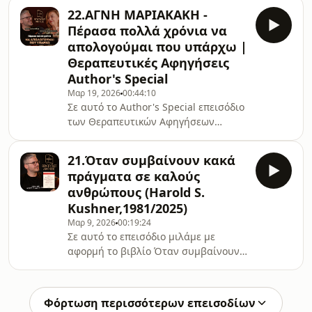
Κυκλοφόρησε το 2007 στα ελληνικά
22.ΑΓΝΗ ΜΑΡΙΑΚΑΚΗ -
από Εκδόσεις Άγρα.⁠⁠⁠Χρήσιμα Links:
Πέρασα πολλά χρόνια να
⁠⁠⁠⁠⁠⁠⁠⁠⁠⁠⁠Δωρεάν
απολογούμαι που υπάρχω |
ebook⁠⁠⁠⁠⁠⁠⁠⁠⁠⁠⁠⁠⁠⁠⁠⁠⁠⁠⁠⁠⁠⁠Instagram⁠⁠⁠⁠⁠⁠⁠⁠⁠⁠⁠⁠⁠⁠⁠⁠⁠⁠⁠⁠⁠Youtube⁠⁠⁠⁠⁠⁠⁠⁠⁠⁠⁠⁠⁠⁠⁠Μπλουζάκι
Θεραπευτικές Αφηγήσεις
ΕΣΩΨΥΧΑ TheGreenPostIt⁠⁠⁠⁠⁠O Άγγελος
Author's Special
Λεβέντης είναι Κλινικός Κοινωνικός
Λειτουργός &amp; Ψυχοδραματιστής
Μαρ 19, 2026
00:44:10
Σε αυτό το Author's Special επεισόδιο
- Ψυχοθεραπευτής μ
των Θεραπευτικών Αφηγήσεων
συναντώ την Αγνή Μαριακάκη,
Ψυχολόγο, Κοινωνική Ερευνήτρια και
21.Όταν συμβαίνουν κακά
συγγραφέα 2 Best Seller βιβλίων από
πράγματα σε καλούς
τις Εκδόσεις Keybooks: (2021) Σου
ανθρώπους (Harold S.
αξίζει να ευτυχήσεις - 10 κλειδιά για
Kushner,1981/2025)
να μεταμορφώσεις τη ζωή σου (2024)
Μαρ 9, 2026
00:19:24
Μάθε Αγάπησε ΖήσεΧρήσιμα Links:
Σε αυτό το επεισόδιο μιλάμε με
Instagram Αγνής ΜαριακάκηYoutube
αφορμή το βιβλίο Όταν συμβαίνουν
Αγνής Μαριακάκη⁠⁠⁠⁠⁠⁠⁠⁠⁠⁠⁠Instagram Άγγελου
κακά πράγματα σε καλούς ανθρώπους⁠
Λεβέντη⁠⁠⁠⁠⁠⁠⁠⁠⁠⁠⁠⁠⁠
του Harold S. Kushner. Κυκλοφόρησε
το 2025 στα ελληνικά από Εκδόσεις
Φόρτωση περισσότερων επεισοδίων
Keybooks.⁠Χρήσιμα Links: ⁠⁠⁠⁠⁠⁠⁠⁠⁠⁠Δωρεάν