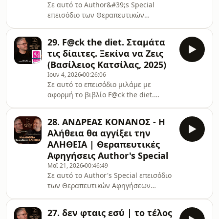
Σε αυτό το Author&#39;s Special
επεισόδιο των Θεραπευτικών
Αφηγήσεων συναντώ την Νικολίνα
Δανιηλίδου, Ψυχολόγο &amp;
29. F@ck the diet. Σταμάτα
Συγγραφέα, με τα best seller βιβλία
τις δίαιτες. Ξεκίνα να Ζεις
της να κυκλοφορούν από τις Εκδόσεις
(Βασίλειος Κατσίλας, 2025)
Ιβίσκος.Χρήσιμα Links: ⁠Instagram
Ιουν 4, 2026
00:26:06
Νικολίνας Δανιηλίδου⁠⁠⁠⁠⁠⁠⁠⁠⁠⁠⁠⁠⁠Instagram
Σε αυτό το επεισόδιο μιλάμε με
Άγγελου Λεβέντη⁠⁠⁠⁠⁠⁠⁠⁠⁠⁠⁠⁠⁠⁠⁠⁠⁠⁠⁠⁠⁠⁠⁠⁠⁠⁠⁠⁠⁠⁠⁠⁠⁠⁠⁠⁠⁠Δωρεάν
αφορμή το βιβλίο F@ck the diet.
ebook⁠⁠⁠⁠⁠⁠⁠⁠⁠⁠⁠⁠⁠⁠⁠⁠⁠⁠⁠⁠⁠⁠⁠⁠⁠⁠⁠⁠⁠⁠⁠⁠⁠⁠⁠Youtube⁠⁠⁠⁠⁠⁠⁠⁠⁠⁠⁠⁠⁠⁠⁠⁠⁠⁠⁠⁠⁠⁠⁠⁠⁠⁠⁠⁠
Σταμάτα τις δίαιτες. Ξεκίνα να Ζεις
του Βασίλειου Κατσίλα. Κυκλοφόρησε
28. ΑΝΔΡΕΑΣ ΚΟΝΑΝΟΣ - Η
το 2025 από Εκδόσεις Διόπτρα.⁠⁠⁠ Τον
Αλήθεια θα αγγίξει την
Βασίλη τον βρίσκεις πατώντας
ΑΛΗΘΕΙΑ | Θεραπευτικές
εδώ.Χρήσιμα Links: ⁠⁠⁠⁠⁠⁠⁠⁠⁠⁠⁠⁠⁠⁠⁠Δωρεάν
Αφηγήσεις Author's Special
ebook⁠⁠⁠⁠⁠⁠⁠⁠⁠⁠⁠⁠⁠⁠⁠⁠⁠⁠⁠⁠⁠⁠⁠⁠⁠⁠⁠⁠⁠⁠Instagram⁠⁠⁠⁠⁠⁠⁠⁠⁠⁠⁠⁠⁠⁠⁠⁠⁠⁠⁠⁠⁠⁠⁠⁠⁠⁠⁠⁠⁠Youtube⁠⁠⁠⁠⁠⁠⁠⁠⁠⁠⁠⁠⁠⁠⁠⁠⁠⁠⁠⁠⁠⁠⁠Μπλουζάκι
Μαϊ 21, 2026
00:46:49
ΕΣΩΨΥΧΑ TheGreenPostIt⁠⁠⁠⁠⁠⁠⁠⁠⁠O Άγγελος
Σε αυτό το Author's Special επεισόδιο
Λεβέν
των Θεραπευτικών Αφηγήσεων
συναντώ τον Ανδρέα Κονάνο
πολυγραφότατο συγγραφεά, με τα 6
27. δεν φταις εσύ | το τέλος
πιο πρόσφατα βιβλία του να