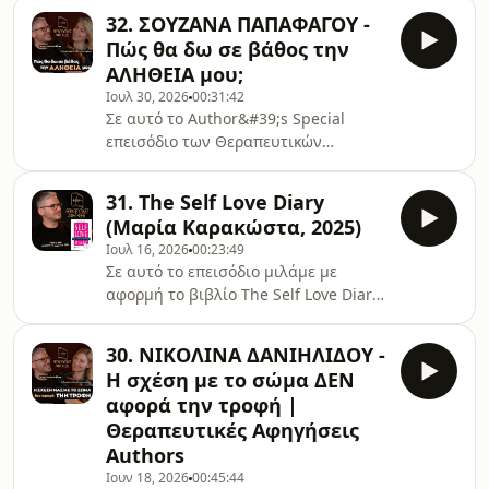
32. ΣΟΥΖΑΝΑ ΠΑΠΑΦΑΓΟΥ -
Πώς θα δω σε βάθος την
ΑΛΗΘΕΙΑ μου;
Ιουλ 30, 2026
00:31:42
Σε αυτό το Author&#39;s Special
επεισόδιο των Θεραπευτικών
Αφηγήσεων συναντώ την Σουζάνα
Παπαφάγου, Κλινική &amp;
31. The Self Love Diary
Αναπτυξιακή Ψυχολόγο, ομαδική
(Μαρία Καρακώστα, 2025)
αναλύτρια, ψυχοδυναμική
Ιουλ 16, 2026
00:23:49
ψυχοθεραπεύτρια &amp; Συγγραφέα,
Σε αυτό το επεισόδιο μιλάμε με
με αφορμή το νέο της βιβλίο
αφορμή το βιβλίο The Self Love Diary.
&quot;Αυτό σταματάει εδώ&quot; που
Γράφω. Κατανοώ. Εξελίσσομαι. της
κυκλοφορεί από Εκδόσεις
Μαρίας Καρακώστα, Relationship
Διόπτρα.Χρήσιμα Links: ⁠⁠Instagram
30. ΝΙΚΟΛΙΝΑ ΔΑΝΙΗΛΙΔΟΥ -
Coach. Κυκλοφόρησε το 2025 από
Σουζάνας Παπαφάγου⁠⁠⁠⁠⁠⁠⁠⁠⁠⁠⁠⁠⁠⁠⁠⁠⁠Instagram
Η σχέση με το σώμα ΔΕΝ
Εκδόσεις Ιβίσκος.⁠⁠⁠ Την Μαρία την
Άγγελου Λεβέντη⁠⁠⁠⁠⁠⁠⁠⁠⁠⁠⁠⁠⁠⁠⁠⁠⁠
αφορά την τροφή |
βρίσκεις ⁠πατώντας εδώ⁠.Χρήσιμα
Θεραπευτικές Αφηγήσεις
Links: ⁠⁠⁠⁠⁠⁠⁠⁠⁠⁠⁠⁠⁠⁠⁠⁠Δωρεάν
Authors
ebook⁠⁠⁠⁠⁠⁠⁠⁠⁠⁠⁠⁠⁠⁠⁠⁠⁠⁠⁠⁠⁠⁠⁠⁠⁠⁠⁠⁠⁠⁠⁠⁠Instagram⁠⁠⁠⁠⁠⁠⁠⁠⁠⁠⁠⁠⁠⁠⁠⁠⁠⁠⁠⁠⁠⁠⁠⁠⁠⁠⁠⁠⁠⁠⁠Youtube⁠⁠⁠⁠⁠⁠⁠⁠⁠⁠⁠⁠⁠⁠⁠⁠⁠⁠⁠⁠⁠⁠⁠⁠⁠Μπλουζάκι
ΕΣΩΨΥΧΑ TheGreenPost
Ιουν 18, 2026
00:45:44