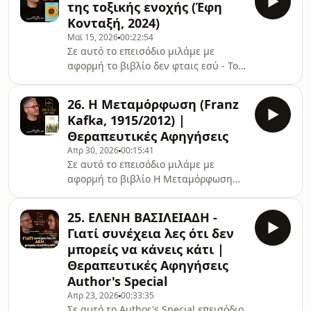
της τοξικής ενοχής (Έφη
κυκλοφορούν από τις Εκδόσεις
Κονταξή, 2024)
Ψυχογιός.Χρήσιμα Links: Instagram
Μαϊ 15, 2026
00:22:54
Ανδρέα Κονάνου⁠⁠⁠⁠⁠⁠⁠⁠⁠⁠⁠⁠⁠Instagram Άγγελου
Σε αυτό το επεισόδιο μιλάμε με
Λεβέντη⁠⁠⁠⁠⁠⁠⁠⁠⁠⁠⁠⁠⁠⁠⁠⁠⁠⁠⁠⁠⁠⁠⁠⁠⁠Youtube⁠⁠⁠⁠⁠⁠⁠⁠⁠ Άγγελου Λεβέντη⁠⁠⁠
αφορμή το βιβλίο δεν φταις εσύ - Το
⁠⁠⁠⁠⁠⁠⁠Μπλουζάκι ΕΣΩΨΥΧΑ
τέλος της τοξικής ενοχής της Έφης
TheGreenPostIt⁠⁠⁠⁠⁠⁠⁠⁠⁠⁠⁠⁠⁠⁠⁠⁠⁠⁠⁠⁠⁠Δωρεάν ebook⁠
Κονταξή. Κυκλοφόρησε το 2024 από
26. Η Μεταμόρφωση (Franz
Εκδόσεις Keybooks.⁠⁠⁠Χρήσιμα Links:
Kafka, 1915/2012) |
⁠⁠⁠⁠⁠⁠⁠⁠⁠⁠⁠⁠⁠⁠Δωρεάν
Θεραπευτικές Αφηγήσεις
ebook⁠⁠⁠⁠⁠⁠⁠⁠⁠⁠⁠⁠⁠⁠⁠⁠⁠⁠⁠⁠⁠⁠⁠⁠⁠⁠⁠⁠Instagram⁠⁠⁠⁠⁠⁠⁠⁠⁠⁠⁠⁠⁠⁠⁠⁠⁠⁠⁠⁠⁠⁠⁠⁠⁠⁠⁠Youtube⁠⁠⁠⁠⁠⁠⁠⁠⁠⁠⁠⁠⁠⁠⁠⁠⁠⁠⁠⁠⁠Μπλουζάκι
Απρ 30, 2026
00:15:41
ΕΣΩΨΥΧΑ TheGreenPostIt⁠⁠⁠⁠⁠⁠⁠⁠O Άγγελος
Σε αυτό το επεισόδιο μιλάμε με
Λεβέντης είναι Κλινικός Κοινωνικός
αφορμή το βιβλίο Η Μεταμόρφωση
Λειτουργός &amp; Ψυχοδραματ
του Φραντς Κάφκα . Κυκλοφόρησε το
2012 στα ελληνικά από Εκδόσεις
25. ΕΛΕΝΗ ΒΑΣΙΛΕΙΑΔΗ -
ΡΟΕΣ.⁠⁠⁠Χρήσιμα Links: ⁠⁠⁠⁠⁠⁠⁠⁠⁠⁠⁠⁠⁠Δωρεάν
Γιατί συνέχεια λες ότι δεν
ebook⁠⁠⁠⁠⁠⁠⁠⁠⁠⁠⁠⁠⁠⁠⁠⁠⁠⁠⁠⁠⁠⁠⁠⁠⁠⁠Instagram⁠⁠⁠⁠⁠⁠⁠⁠⁠⁠⁠⁠⁠⁠⁠⁠⁠⁠⁠⁠⁠⁠⁠⁠⁠Youtube⁠⁠⁠⁠⁠⁠⁠⁠⁠⁠⁠⁠⁠⁠⁠⁠⁠⁠⁠Μπλουζάκι
μπορείς να κάνεις κάτι |
ΕΣΩΨΥΧΑ TheGreenPostIt⁠⁠⁠⁠⁠⁠⁠O Άγγελος
Θεραπευτικές Αφηγήσεις
Λεβέντης είναι Κλινικός Κοινωνικός
Author's Special
Λειτουργός &amp; Ψυχοδραματιστής
- Ψυχοθεραπευτής με ει
Απρ 23, 2026
00:33:35
Σε αυτό το Author's Special επεισόδιο