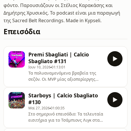
φόντο. Παρουσιάζουν οι Στέλιος Καρακάσης και
Δημήτρης Χρυσικός. Το podcast είναι μια παραγωγή
της Sacred Belt Recordings. Made in Kypseli.
Επεισόδια
Premi Sbagliati | Calcio
Sbagliato #131
Ιουν 10, 2026
01:13:01
Τα πολυαναμενόμενα βραβεία της
σεζόν. Οι MVP μίας αξιοπερίεργης
χρονιάς, εκπλήξεις και απογοητεύσεις
σε χορτάρι, πάγκο κι εξέδρα,
Starboys | Calcio Sbagliato
μεταγραφές που έκαναν (κάθε είδους)
#130
κρότο, οι προσωπικές μας πινελιές για
Μαϊ 27, 2026
01:00:35
Ρόμα, Μίλαν και φυσικά η κορυφαία
Στο σημερινό επεισόδιο: Τα τελευταία
11άδα του Καμπιονάτο. Τελευταίο
εισιτήρια για το Τσάμπιονς Λιγκ στα
επεισόδιο της σεζόν, καλό καλοκαίρι
χέρια των Ρόμα (01:30) και Κόμο
σε όλους!