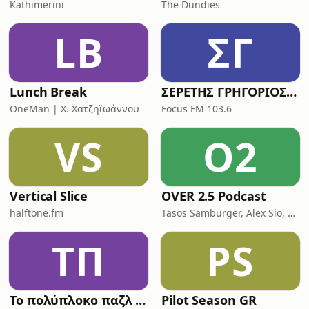
Kathimerini
The Dundies
LB
ΣΓ
Lunch Break
ΣΕΡΕΤΗΣ ΓΡΗΓΟΡΙΟΣ - ΚΟΝΤΡΑ ΣΤΟ ΣΥΣΤΗΜΑ
OneMan | X. Χατζηϊωάννου
Focus FM 103.6
VS
O2
Vertical Slice
OVER 2.5 Podcast
halftone.fm
Tasos Samburger, Alex Sio, Monkey Bros
ΤΠ
PS
Το πολύπλοκο παζλ της Ινδοευρωπαϊκής γλώσσας
Pilot Season GR