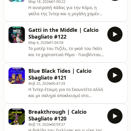
Μαρ 18, 2026
01:00:22
κομβικός Μάριο Ερμόσο για τη Ρόμα
Η ανατροπή 4άδας για την Κόμο, η
(41:34) και η ντοπιέτα του Κένεθ
γκέλα της Ίντερ και η μεγάλη χαμένη
Τέιλορ για τη Λάτσιο (47:20).
ευκαιρία της Μίλαν, οι επιστροφές
της Νάπολι, το μεγάλο διπλό της
Gatti in the Middle | Calcio
Γιούβε και όλη η αγωνιστική δράση
Sbagliato #122
στην Ιταλία μπαίνοντας στις
Μαρ 4, 2026
01:04:58
τελευταίες στροφές.
Το μοτέρ του Πιζίλι, το γκολ του Γκάτι
και το χορταστικό Ρόμα - Γιουβέντους,
η κλάση του Ντιμάρκο και η
ασταμάτητη Ίντερ, το ‘’ουφ’’ στο
Blue Black Tides | Calcio
φινάλε για Μίλαν και Νάπολι, ο
Sbagliato #121
ασυγκράτητος Χεσούς Ροντρίγκεθ και
Φεβ 25, 2026
00:47:29
η Κόμο της Ευρώπης, ο μαχητής
Η Ίντερ έτοιμη για το Σκουντέτο αλλά
Μπεράρντι και η σούπερ σεζόν της
και με σκληρό αποκλεισμό στο
Σασουόλο.
Τσάμπιονς Λιγκ, η μεγάλη ανατροπή
της Αταλάντα επί της Νάπολι και η
Breakthrough | Calcio
ελπίδα για πρόκριση επί της
Sbagliato #120
Ντόρτμουντ, το σπουδαίο διπλό της
Φεβ 19, 2026
00:59:37
Πάρμα στο Μιλάνο αλλά και της Κόμο
Η βολίδα του Ζιελίνσκι και η νίκη της