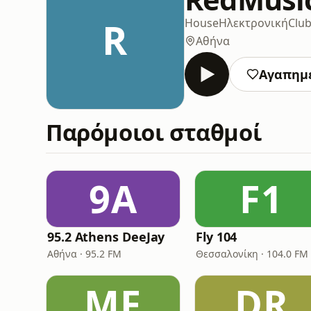
R
House
Ηλεκτρονική
Clu
Αθήνα
Αγαπημ
Παρόμοιοι σταθμοί
9A
F1
95.2 Athens DeeJay
Fly 104
Αθήνα · 95.2 FM
Θεσσαλονίκη · 104.0 FM
MF
DR