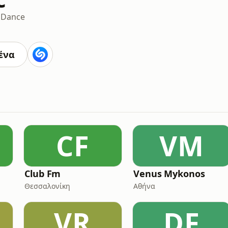
b
Dance
ένα
CF
VM
Club Fm
Venus Mykonos
Θεσσαλονίκη
Αθήνα
VR
DF