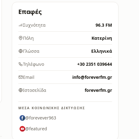
Επαφές
Συχνότητα
96.3 FM
Πόλη
Κατερίνη
Γλώσσα
Ελληνικά
Τηλέφωνο
+30 2351 039644
Email
info@foreverfm.gr
Ιστοσελίδα
foreverfm.gr
ΜΈΣΑ ΚΟΙΝΩΝΙΚΉΣ ΔΙΚΤΎΩΣΗΣ
@forevever963
@featured