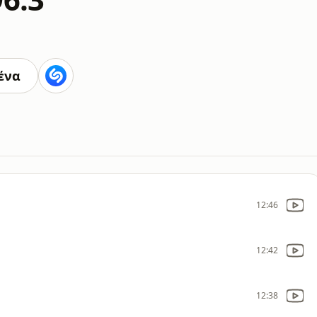
ένα
12:46
12:42
12:38