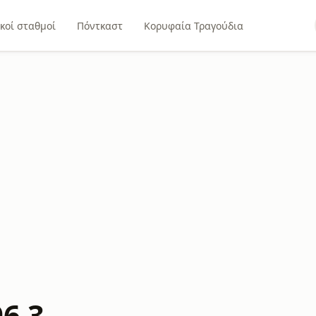
κοί σταθμοί
Πόντκαστ
Κορυφαία Τραγούδια
96.3