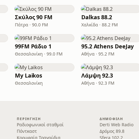
Σκύλος 90 FM
Dalkas 88.2
Πάτρα · 90.0 FM
Χαλκίδα · 88.2 FM
99FM Ράδιο 1
95.2 Athens DeeJay
Θεσσαλονίκη · 99.0 FM
Αθήνα · 95.2 FM
My Laikos
Λάμψη 92.3
Θεσσαλονίκη
Αθήνα · 92.3 FM
ΠΕΡΙΉΓΗΣΗ
ΔΗΜΟΦΙΛΉ
Ραδιοφωνικοί σταθμοί
Derti Web Radio
Πόντκαστ
Δρόμος 89.8
Κορυφαία Τραγούδια
Sfera 102.2