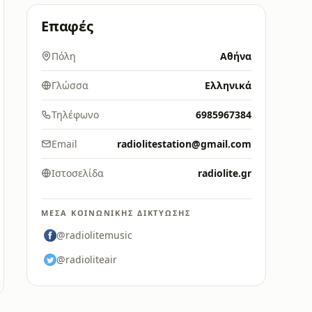
Επαφές
Πόλη
Αθήνα
Γλώσσα
Ελληνικά
Τηλέφωνο
6985967384
Email
radiolitestation@gmail.com
Ιστοσελίδα
radiolite.gr
ΜΈΣΑ ΚΟΙΝΩΝΙΚΉΣ ΔΙΚΤΎΩΣΗΣ
@radiolitemusic
@radioliteair