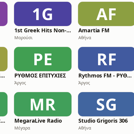
1G
AF
1st Greek Hits Non-Stop Flac Radio
Amartia FM
Μαρούσι
Αθήνα
ΡΕ
RF
Radio Lampsi Mytilene
ΡΥΘΜΟΣ ΕΠΙΤΥΧΙΕΣ
Rythmos FM - ΡΥΘΜΟΣ ΛΑΙΚΑ
Άργος
Άργος
MR
SG
TopMelodyFM Santorini Islands
MegaraLive Radio
Studio Grigoris 306
Μέγαρα
Αθήνα