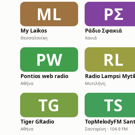
ML
ΡΣ
My Laikos
Ράδιο Σφακιά
Θεσσαλονίκη
Χανιά
PW
RL
Pontios web radio
Αθήνα
Μυτιλήνη
TG
TS
Tiger GRadio
Αθήνα
Σαντορίνη · 104.9 FM