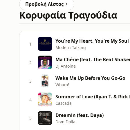
Προβολή Λίστας
Κορυφαία Τραγούδια
You're My Heart, You're My Soul
1
Modern Talking
Ma Chérie (feat. The Beat Shake
2
DJ Antoine
Wake Me Up Before You Go-Go
3
Wham!
Summer of Love (Ryan T. & Rick 
4
Cascada
Dreamin (feat. Daya)
5
Dom Dolla