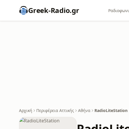
Greek-Radio.gr
Ραδιοφωνι
Αρχική
Περιφέρεια Αττικής
Αθήνα
RadioLiteStation
RadioLit